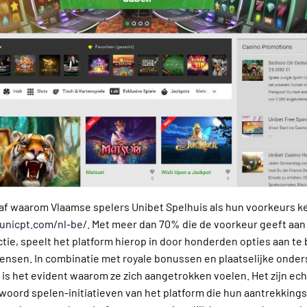
k af waarom Vlaamse spelers Unibet Spelhuis als hun voorkeurs k
/unicpt.com/nl-be/
. Met meer dan 70% die de voorkeur geeft aan
tie, speelt het platform hierop in door honderden opties aan te b
ensen. In combinatie met royale bonussen en plaatselijke onder
is het evident waarom ze zich aangetrokken voelen. Het zijn ech
woord spelen-initiatieven van het platform die hun aantrekking