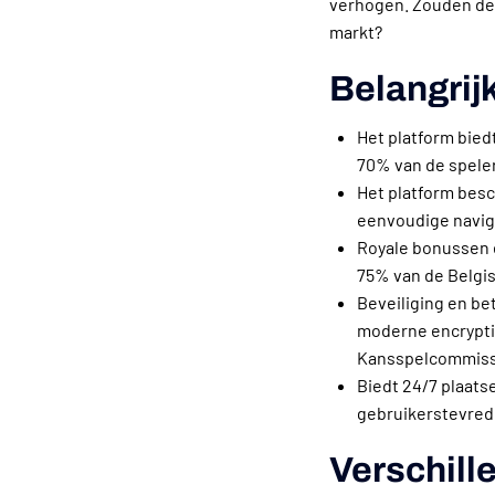
verhogen. Zouden de
markt?
Belangrij
Het platform bie
70% van de spelers
Het platform besc
eenvoudige naviga
Royale bonussen 
75% van de Belgi
Beveiliging en be
moderne encryptie
Kansspelcommiss
Biedt 24/7 plaats
gebruikerstevred
Verschill