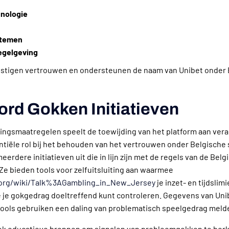
hnologie
stemen
egelgeving
estigen vertrouwen en ondersteunen de naam van Unibet onder 
rd Gokken Initiatieven
igingsmaatregelen speelt de toewijding van het platform aan ve
tiële rol bij het behouden van het vertrouwen onder Belgische 
erdere initiatieven uit die in lijn zijn met de regels van de Belg
e bieden tools voor zelfuitsluiting aan waarmee
a.org/wiki/Talk%3AGambling_in_New_Jersey
je inzet- en tijdslim
je je gokgedrag doeltreffend kunt controleren. Gegevens van Uni
 tools gebruiken een daling van problematisch speelgedrag meld
ook educatieve bronnen om signalen van probleemgokken te her