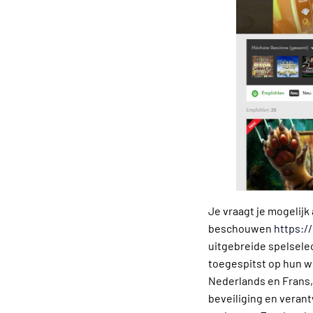
Je vraagt je mogelij
beschouwen
https:/
uitgebreide spelselec
toegespitst op hun w
Nederlands en Frans, 
beveiliging en verant