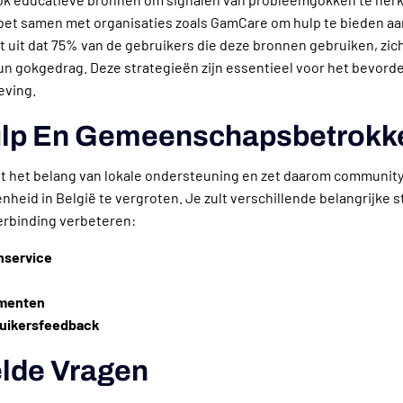
et samen met organisaties zoals GamCare om hulp te bieden a
 uit dat 75% van de gebruikers die deze bronnen gebruiken, zic
hun gokgedrag. Deze strategieën zijn essentieel voor het bevord
eving.
ulp En Gemeenschapsbetrokk
pt het belang van lokale ondersteuning en zet daarom communi
nheid in België te vergroten. Je zult verschillende belangrijke 
erbinding verbeteren:
nservice
menten
ruikersfeedback
lde Vragen