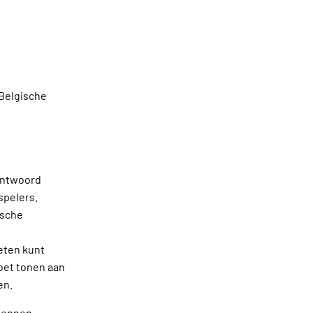
Belgische
rantwoord
spelers.
ische
ieten kunt
bet tonen aan
en.
kennen.