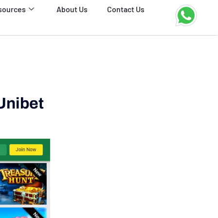
sources
About Us
Contact Us
Unibet