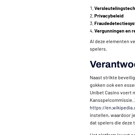
Versleutelingstec
Privacybeleid
Fraudedetectiesy
Vergunningen en r
Al deze elementen v
spelers.
Verantwoo
Naast strikte beveil
gokken ook een essen
Unibet Casino voert me
Kansspelcommissie. Z
https://en.wikipedi
instellen, waardoor 
dat spelers die deze
Het platform levert 