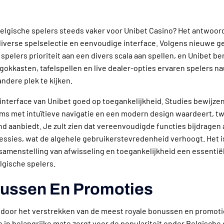
lgische spelers steeds vaker voor Unibet Casino? Het antwoord
 diverse spelselectie en eenvoudige interface. Volgens nieuwe 
pelers prioriteit aan een divers scala aan spellen, en Unibet ben
e gokkasten, tafelspellen en live dealer-opties ervaren spelers n
ndere plek te kijken.
interface van Unibet goed op toegankelijkheid. Studies bewijze
rms met intuïtieve navigatie en een modern design waardeert, tw
d aanbiedt. Je zult zien dat vereenvoudigde functies bijdragen
essies, wat de algehele gebruikerstevredenheid verhoogt. Het i
 samenstelling van afwisseling en toegankelijkheid een essentiël
lgische spelers.
nussen En Promoties
p door het verstrekken van de meest royale bonussen en promoti
e in belangrijke mate zorgt voor de populariteit onder Belgische