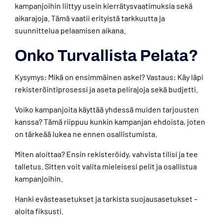
kampanjoihin liittyy usein kierrätysvaatimuksia sekä
aikarajoja. Tämä vaatii erityistä tarkkuutta ja
suunnittelua pelaamisen aikana.
Onko Turvallista Pelata?
Kysymys: Mikä on ensimmäinen askel? Vastaus: Käy läpi
rekisteröintiprosessi ja aseta pelirajoja sekä budjetti.
Voiko kampanjoita käyttää yhdessä muiden tarjousten
kanssa? Tämä riippuu kunkin kampanjan ehdoista, joten
on tärkeää lukea ne ennen osallistumista.
Miten aloittaa? Ensin rekisteröidy, vahvista tilisi ja tee
talletus. Sitten voit valita mieleisesi pelit ja osallistua
kampanjoihin.
Hanki evästeasetukset ja tarkista suojausasetukset –
aloita fiksusti.