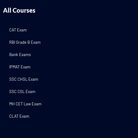
All Courses
CAT Exam
RBI Grade B Exam
Bank Exams
IPMAT Exam
SSC CHSL Exam
SSC CGL Exam
MH CET Law Exam
CLAT Exam