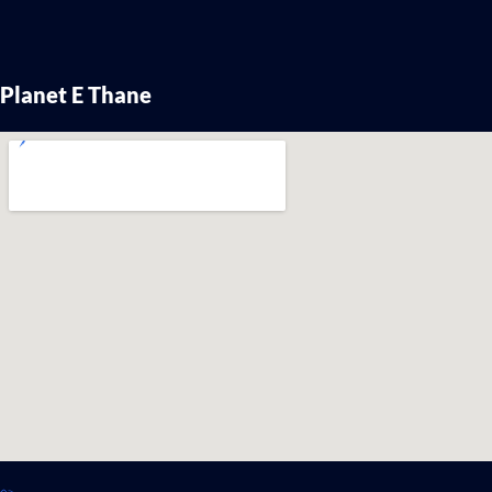
Planet E Thane