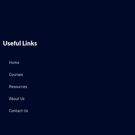
Useful Links
Home
Courses
Resources
About Us
Contact Us