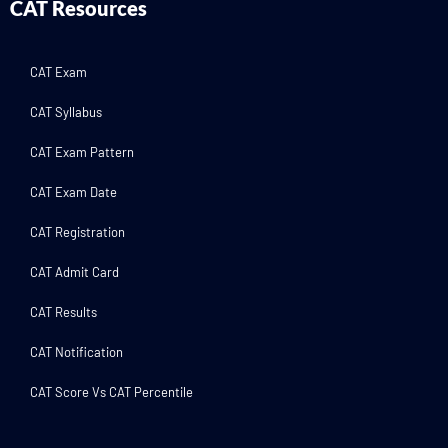
CAT Resources
CAT Exam
CAT Syllabus
CAT Exam Pattern
CAT Exam Date
CAT Registration
CAT Admit Card
CAT Results
CAT Notification
CAT Score Vs CAT Percentile