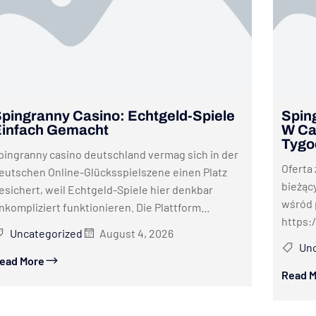
pingranny Casino: Echtgeld-Spiele
Spin
infach Gemacht
W Ca
Tygo
pingranny casino deutschland vermag sich in der
Oferta
eutschen Online-Glücksspielszene einen Platz
bieżąc
esichert, weil Echtgeld-Spiele hier denkbar
wśród 
nkompliziert funktionieren. Die Plattform...
https:
Uncategorized
August 4, 2026
Unc
ead More
Read 