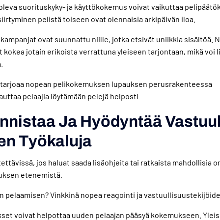
 oleva suorituskyky- ja käyttökokemus voivat vaikuttaa pelipäätök
iirtyminen pelistä toiseen ovat olennaisia arkipäivän iloa.
a kampanjat ovat suunnattu niille, jotka etsivät uniikkia sisältöä. 
t kokea jotain erikoista verrattuna yleiseen tarjontaan, mikä voi l
.
 tarjoaa nopean pelikokemuksen lupauksen perusrakenteessa
auttaa pelaajia löytämään pelejä helposti
nnistaa Ja Hyödyntää Vastuul
en Työkaluja
ettävissä, jos haluat saada lisäohjeita tai ratkaista mahdollisia 
tuksen etenemistä.
n pelaamisen? Vinkkinä nopea reagointi ja vastuullisuustekijöid
kset voivat helpottaa uuden pelaajan pääsyä kokemukseen. Yleis