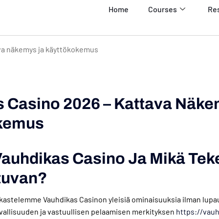
Home
Courses
Re
ava näkemys ja käyttökokemus
 Casino 2026 – Kattava Näke
kemus
auhdikas Casino Ja Mikä Tek
ttuvan?
rkastelemme Vauhdikas Casinon yleisiä ominaisuuksia ilman lupa
allisuuden ja vastuullisen pelaamisen merkityksen
https://vau