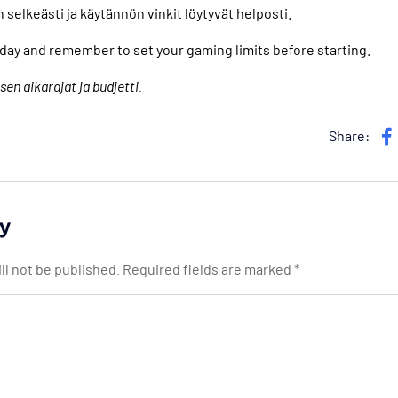
selkeästi ja käytännön vinkit löytyvät helposti.
day and remember to set your gaming limits before starting.
sen aikarajat ja budjetti.
Share:
y
ll not be published.
Required fields are marked
*