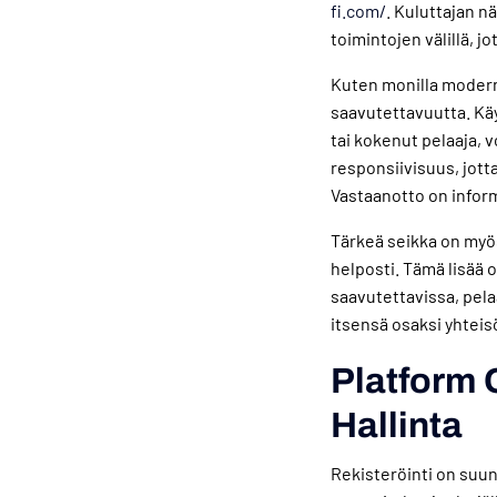
fi.com/
. Kuluttajan n
toimintojen välillä, j
Kuten monilla moderne
saavutettavuutta. Käy
tai kokenut pelaaja,
responsiivisuus, jott
Vastaanotto on inform
Tärkeä seikka on myös
helposti. Tämä lisää
saavutettavissa, pela
itsensä osaksi yhteis
Platform 
Hallinta
Rekisteröinti on suun