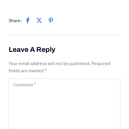
Share:
Leave A Reply
Your email address will not be published.
Required
fields are marked
*