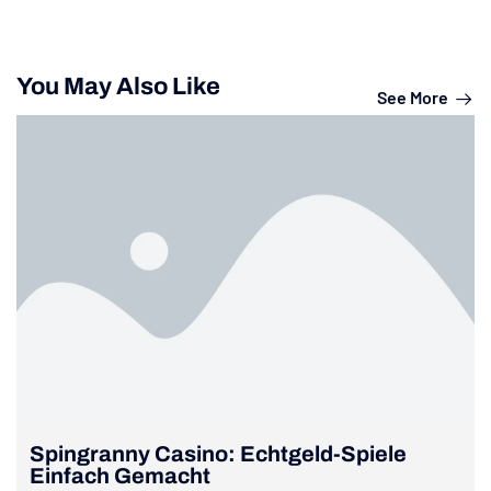
You May Also Like
See More
Spingranny Casino: Echtgeld-Spiele
Einfach Gemacht