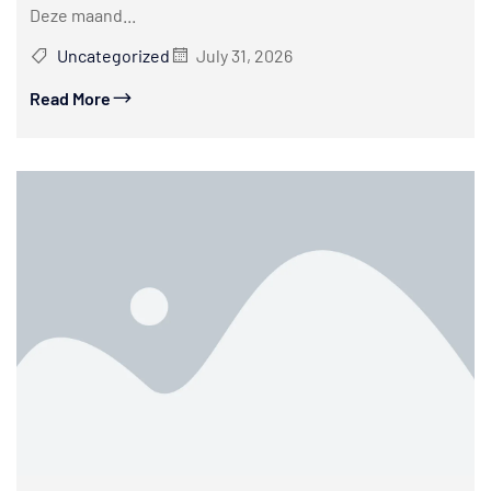
Deze maand...
Uncategorized
July 31, 2026
Read More