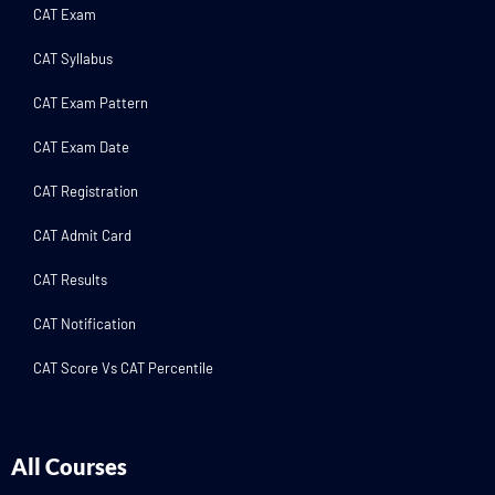
CAT Exam
CAT Syllabus
CAT Exam Pattern
CAT Exam Date
CAT Registration
CAT Admit Card
CAT Results
CAT Notification
CAT Score Vs CAT Percentile
All Courses