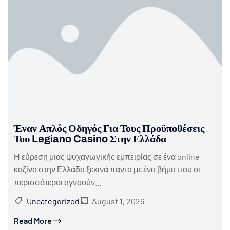
Έναν Απλός Οδηγός Για Τους Προϋποθέσεις
Του Legiano Casino Στην Ελλάδα
Η εύρεση μιας ψυχαγωγικής εμπειρίας σε ένα online
καζίνο στην Ελλάδα ξεκινά πάντα με ένα βήμα που οι
περισσότεροι αγνοούν...
Uncategorized
August 1, 2026
Read More