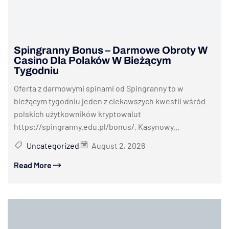
Spingranny Bonus – Darmowe Obroty W
Casino Dla Polaków W Bieżącym
Tygodniu
Oferta z darmowymi spinami od Spingranny to w
bieżącym tygodniu jeden z ciekawszych kwestii wśród
polskich użytkowników kryptowalut
https://spingranny.edu.pl/bonus/. Kasynowy...
Uncategorized
August 2, 2026
Read More