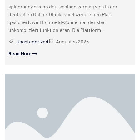
spingranny casino deutschland vermag sich in der
deutschen Online-Glücksspielszene einen Platz
gesichert, weil Echtgeld-Spiele hier denkbar
unkompliziert funktionieren. Die Plattform...
Uncategorized
August 4, 2026
Read More