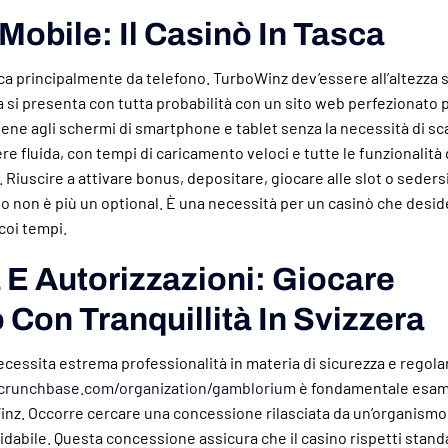
Mobile: Il Casinò In Tasca
ioca principalmente da telefono. TurboWinz dev’essere all’altezza
a si presenta con tutta probabilità con un sito web perfezionato p
bene agli schermi di smartphone e tablet senza la necessità di sc
e fluida, con tempi di caricamento veloci e tutte le funzionalità
 Riuscire a attivare bonus, depositare, giocare alle slot o sedersi
ono non è più un optional. È una necessità per un casinò che desi
coi tempi.
 E Autorizzazioni: Giocare
 Con Tranquillità In Svizzera
ecessita estrema professionalità in materia di sicurezza e regolar
crunchbase.com/organization/gamblorium
è fondamentale esam
inz. Occorre cercare una concessione rilasciata da un’organismo
dabile. Questa concessione assicura che il casino rispetti stand