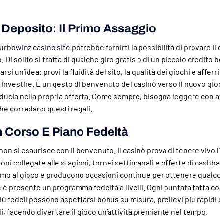
Deposito: Il Primo Assaggio
urbowinz casino site
potrebbe fornirti la possibilità di provare il
Di solito si tratta di qualche giro gratis o di un piccolo credito b
i un’idea: provi la fluidità del sito, la qualità dei giochi e afferr
 investire. È un gesto di benvenuto del casinò verso il nuovo gio
iducia nella propria offerta. Come sempre, bisogna leggere con a
che corredano questi regali.
n Corso E Piano Fedeltà
on si esaurisce con il benvenuto. Il casinò prova di tenere vivo l
oni collegate alle stagioni, tornei settimanali e offerte di cashb
itmo al gioco e producono occasioni continue per ottenere qualcos
 è presente un programma fedeltà a livelli. Ogni puntata fatta co
 più fedeli possono aspettarsi bonus su misura, prelievi più rapidi 
li, facendo diventare il gioco un’attività premiante nel tempo.