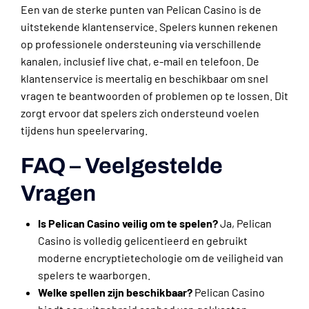
Een van de sterke punten van Pelican Casino is de
uitstekende klantenservice. Spelers kunnen rekenen
op professionele ondersteuning via verschillende
kanalen, inclusief live chat, e-mail en telefoon. De
klantenservice is meertalig en beschikbaar om snel
vragen te beantwoorden of problemen op te lossen. Dit
zorgt ervoor dat spelers zich ondersteund voelen
tijdens hun speelervaring.
FAQ – Veelgestelde
Vragen
Is Pelican Casino veilig om te spelen?
Ja, Pelican
Casino is volledig gelicentieerd en gebruikt
moderne encryptietechologie om de veiligheid van
spelers te waarborgen.
Welke spellen zijn beschikbaar?
Pelican Casino