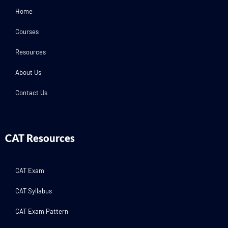
Home
Courses
Resources
About Us
Contact Us
CAT Resources
CAT Exam
CAT Syllabus
CAT Exam Pattern