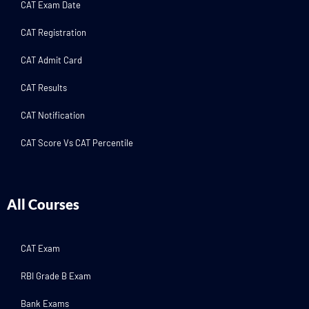
CAT Exam Date
CAT Registration
CAT Admit Card
CAT Results
CAT Notification
CAT Score Vs CAT Percentile
All Courses
CAT Exam
RBI Grade B Exam
Bank Exams