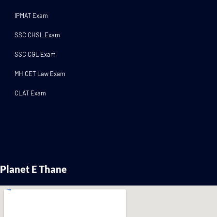
IPMAT Exam
SSC CHSL Exam
SSC CGL Exam
MH CET Law Exam
CLAT Exam
Planet E Thane