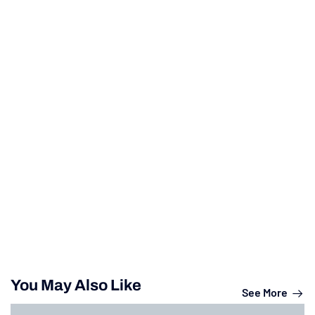
You May Also Like
See More