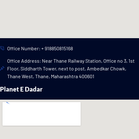
Office Number: + 918850815168
Office Address: Near Thane Railway Station, Office no 3, 1st
Floor, Siddharth Tower, next to post, Ambedkar Chowk,
Thane West, Thane, Maharashtra 400601
Planet E Dadar