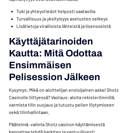
Tuki ja yhteystiedot helposti saatavilla
Turvallisuus ja yksityisyys asetusten selkeys
Lisätietoja virallisista lähteistä ja lisensseistä
Käyttäjätarinoiden
Kautta: Mitä Odottaa
Ensimmäisen
Pelisession Jälkeen
Kysymys: Mikä on aloittelijan ensisijainen askel Shotz
Casinolle liittyessä? Vastaus: aloita rekisteröinnillä,
varmista tilin suojaus ja tutustu pelien löytymiseen
sekä tilinhallintaan.
Päätelmä: valinta Shotz casinon käyttämisestä
kannattaa tehdä harkiten ja vastuullisesti.