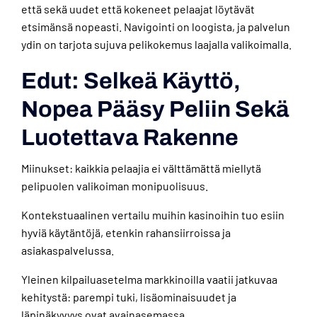
että sekä uudet että kokeneet pelaajat löytävät
etsimänsä nopeasti. Navigointi on loogista, ja palvelun
ydin on tarjota sujuva pelikokemus laajalla valikoimalla.
Edut: Selkeä Käyttö,
Nopea Pääsy Peliin Sekä
Luotettava Rakenne
Miinukset: kaikkia pelaajia ei välttämättä miellytä
pelipuolen valikoiman monipuolisuus.
Kontekstuaalinen vertailu muihin kasinoihin tuo esiin
hyviä käytäntöjä, etenkin rahansiirroissa ja
asiakaspalvelussa.
Yleinen kilpailuasetelma markkinoilla vaatii jatkuvaa
kehitystä: parempi tuki, lisäominaisuudet ja
läpinäkyvyys ovat avainasemassa.