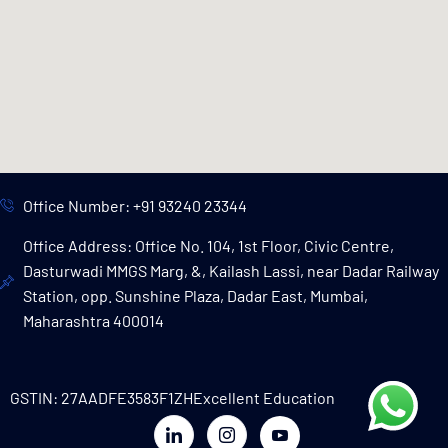
Office Number: +91 93240 23344
Office Address: Office No. 104, 1st Floor, Civic Centre,
Dasturwadi MMGS Marg, &, Kailash Lassi, near Dadar Railway
Station, opp. Sunshine Plaza, Dadar East, Mumbai,
Maharashtra 400014
GSTIN: 27AADFE3583F1ZH
Excellent Education