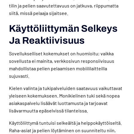
tilin ja pelien saavutettavuus on jatkuva, riippumatta
siitä, missä pelaaja sijaitsee.
Käyttöliittymän Selkeys
Ja Reaktiivisuus
Sovellukselliset kokemukset on huomioitu; vaikka
sovellusta ei mainita, verkkosivun responsiivisuus
mahdollistaa pelien pelaamisen mobiililaitteilla
sujuvasti.
Kielen valinta ja tukipalveluiden saatavuus vaikuttavat
yleiseen kokemukseen. Monikielinen tuki sekä nopea
asiakaspalvelu lisäävät luottamusta ja tarjoavat
lisävarmuutta epäselvissä tilanteissa.
Käyttöliittymä tuntuisi selkeältä ja helppokäyttöiseltä.
Raha-asiat ja pelien löytäminen on suunniteltu niin,