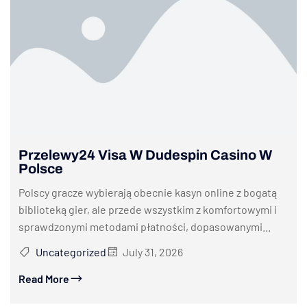
Przelewy24 Visa W Dudespin Casino W
Polsce
Polscy gracze wybierają obecnie kasyn online z bogatą
biblioteką gier, ale przede wszystkim z komfortowymi i
sprawdzonymi metodami płatności, dopasowanymi...
Uncategorized
July 31, 2026
Read More