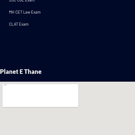
MH CET Law Exam
CLAT Exam
Planet E Thane