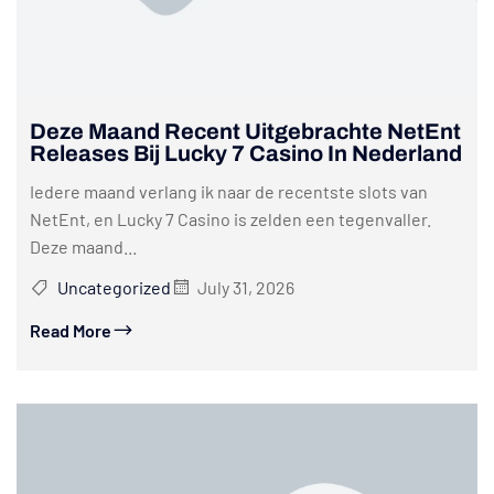
Deze Maand Recent Uitgebrachte NetEnt
Releases Bij Lucky 7 Casino In Nederland
Iedere maand verlang ik naar de recentste slots van
NetEnt, en Lucky 7 Casino is zelden een tegenvaller.
Deze maand...
Uncategorized
July 31, 2026
Read More