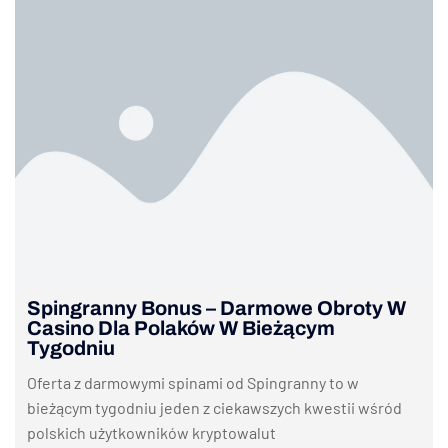
Spingranny Bonus – Darmowe Obroty W
Casino Dla Polaków W Bieżącym
Tygodniu
Oferta z darmowymi spinami od Spingranny to w
bieżącym tygodniu jeden z ciekawszych kwestii wśród
polskich użytkowników kryptowalut