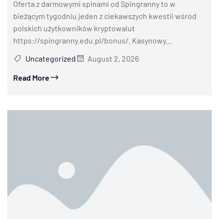
Oferta z darmowymi spinami od Spingranny to w
bieżącym tygodniu jeden z ciekawszych kwestii wśród
polskich użytkowników kryptowalut
https://spingranny.edu.pl/bonus/. Kasynowy...
Uncategorized
August 2, 2026
Read More