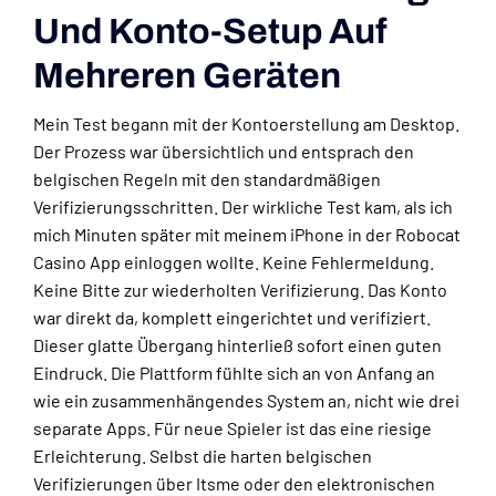
Und Konto-Setup Auf
Mehreren Geräten
Mein Test begann mit der Kontoerstellung am Desktop.
Der Prozess war übersichtlich und entsprach den
belgischen Regeln mit den standardmäßigen
Verifizierungsschritten. Der wirkliche Test kam, als ich
mich Minuten später mit meinem iPhone in der Robocat
Casino App einloggen wollte. Keine Fehlermeldung.
Keine Bitte zur wiederholten Verifizierung. Das Konto
war direkt da, komplett eingerichtet und verifiziert.
Dieser glatte Übergang hinterließ sofort einen guten
Eindruck. Die Plattform fühlte sich an von Anfang an
wie ein zusammenhängendes System an, nicht wie drei
separate Apps. Für neue Spieler ist das eine riesige
Erleichterung. Selbst die harten belgischen
Verifizierungen über Itsme oder den elektronischen