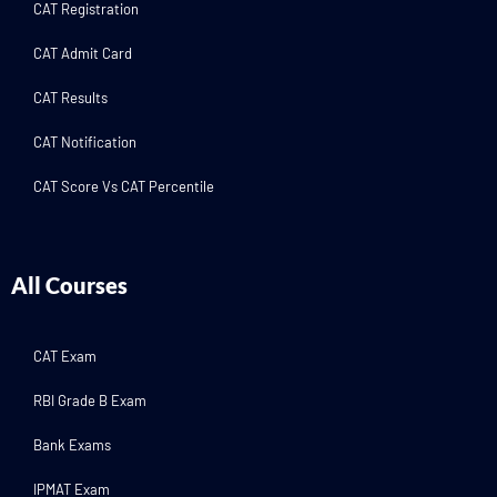
CAT Registration
CAT Admit Card
CAT Results
CAT Notification
CAT Score Vs CAT Percentile
All Courses
CAT Exam
RBI Grade B Exam
Bank Exams
IPMAT Exam