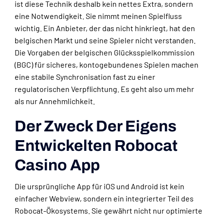
ist diese Technik deshalb kein nettes Extra, sondern
eine Notwendigkeit. Sie nimmt meinen Spielfluss
wichtig. Ein Anbieter, der das nicht hinkriegt, hat den
belgischen Markt und seine Spieler nicht verstanden.
Die Vorgaben der belgischen Glücksspielkommission
(BGC) für sicheres, kontogebundenes Spielen machen
eine stabile Synchronisation fast zu einer
regulatorischen Verpflichtung. Es geht also um mehr
als nur Annehmlichkeit.
Der Zweck Der Eigens
Entwickelten Robocat
Casino App
Die ursprüngliche App für iOS und Android ist kein
einfacher Webview, sondern ein integrierter Teil des
Robocat-Ökosystems. Sie gewährt nicht nur optimierte