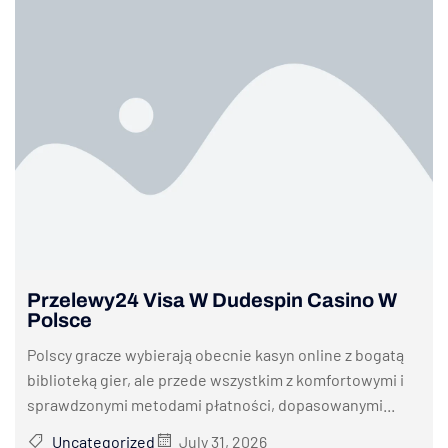
Przelewy24 Visa W Dudespin Casino W
Polsce
Polscy gracze wybierają obecnie kasyn online z bogatą
biblioteką gier, ale przede wszystkim z komfortowymi i
sprawdzonymi metodami płatności, dopasowanymi...
Uncategorized
July 31, 2026