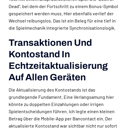
Dead”, bei dem der Fortschritt zu einem Bonus-Symbol
gespeichert werden muss. Hier ebenfalls verlief der
Wechsel reibungslos. Das ist ein Beleg für eine tief in
die Spielmechanik integrierte Synchronisationslogik.
Transaktionen Und
Kontostand In
Echtzeitaktualisierung
Auf Allen Geräten
Die Aktualisierung des Kontostands ist das
grundlegende Fundament. Eine Verlangsamung hier
könnte zu doppelten Einzahlungen oder irrigen
Spielentscheidungen führen. Ich legte einen kleinen
Betrag über die Mobile-App per Bancontact ein. Der
aktualisierte Kontostand war sichtbar nicht nur sofort