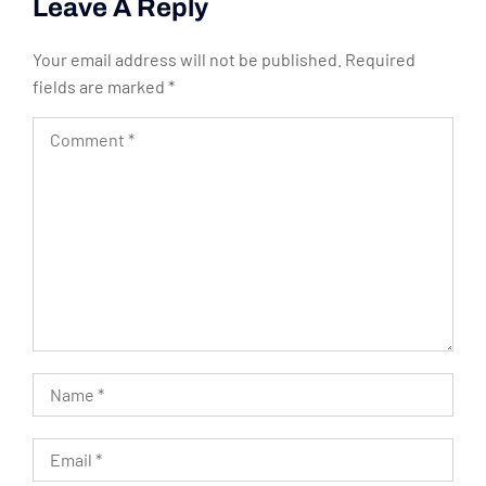
Leave A Reply
Your email address will not be published.
Required
fields are marked
*