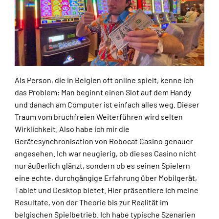
Als Person, die in Belgien oft online spielt, kenne ich
das Problem: Man beginnt einen Slot auf dem Handy
und danach am Computer ist einfach alles weg. Dieser
Traum vom bruchfreien Weiterführen wird selten
Wirklichkeit. Also habe ich mir die
Gerätesynchronisation von Robocat Casino genauer
angesehen. Ich war neugierig, ob dieses Casino nicht
nur äußerlich glänzt, sondern ob es seinen Spielern
eine echte, durchgängige Erfahrung über Mobilgerät,
Tablet und Desktop bietet. Hier präsentiere ich meine
Resultate, von der Theorie bis zur Realität im
belgischen Spielbetrieb. Ich habe typische Szenarien