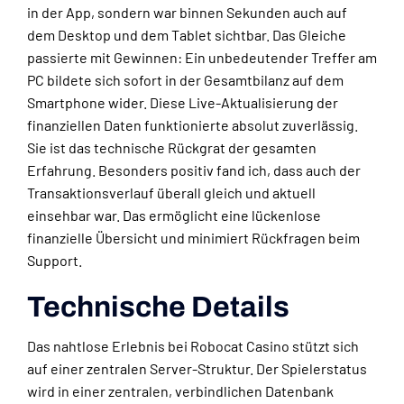
in der App, sondern war binnen Sekunden auch auf
dem Desktop und dem Tablet sichtbar. Das Gleiche
passierte mit Gewinnen: Ein unbedeutender Treffer am
PC bildete sich sofort in der Gesamtbilanz auf dem
Smartphone wider. Diese Live-Aktualisierung der
finanziellen Daten funktionierte absolut zuverlässig.
Sie ist das technische Rückgrat der gesamten
Erfahrung. Besonders positiv fand ich, dass auch der
Transaktionsverlauf überall gleich und aktuell
einsehbar war. Das ermöglicht eine lückenlose
finanzielle Übersicht und minimiert Rückfragen beim
Support.
Technische Details
Das nahtlose Erlebnis bei Robocat Casino stützt sich
auf einer zentralen Server-Struktur. Der Spielerstatus
wird in einer zentralen, verbindlichen Datenbank