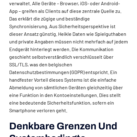
verwaltet. Alle Geräte – Browser, iOS- oder Android-
App – greifen als Clients auf diese zentrale Quelle zu.
Das erklärt die zügige und beständige
Synchronisierung. Aus Sicherheitsperspektive ist
dieser Ansatz günstig. Heikle Daten wie Spielguthaben
und private Angaben müssen nicht mehrfach auf jedem
Endgerät hinterlegt werden. Die Kommunikation
geschieht selbstverständlich verschlüsselt über
SSL/TLS, was den belgischen
Datenschutzbestimmungen (GDPR) entspricht. Ein
handfester Vorteil dieses Systems ist die einfache
Abmeldung von sämtlichen Geräten gleichzeitig über
eine Funktion in den Kontoeinstellungen. Dies stellt
eine bedeutende Sicherheitsfunktion, sofern ein
Smartphone verloren geht.
Denkbare Grenzen Und