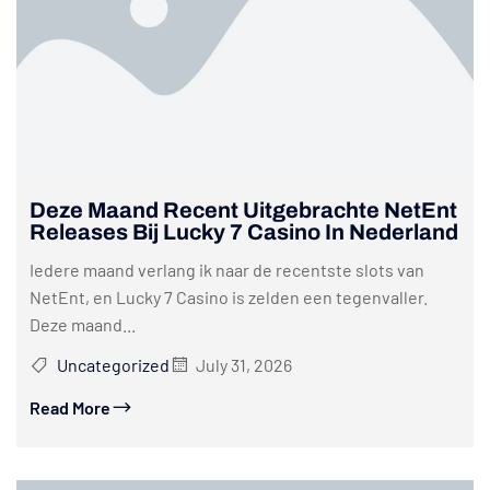
Deze Maand Recent Uitgebrachte NetEnt
Releases Bij Lucky 7 Casino In Nederland
Iedere maand verlang ik naar de recentste slots van
NetEnt, en Lucky 7 Casino is zelden een tegenvaller.
Deze maand...
Uncategorized
July 31, 2026
Read More