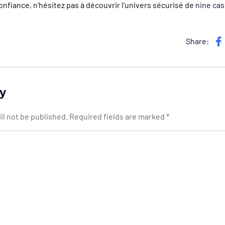
onfiance, n’hésitez pas à découvrir l’univers sécurisé de
nine cas
Share:
y
ll not be published.
Required fields are marked
*