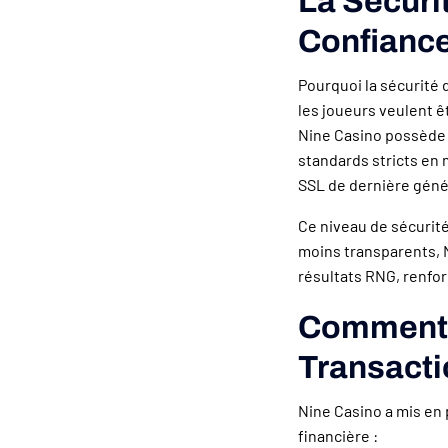
La Sécuri
Confiance
Pourquoi la sécurité d
les joueurs veulent ê
Nine Casino possède u
standards stricts en 
SSL de dernière génér
Ce niveau de sécurit
moins transparents, N
résultats RNG, renfor
Comment 
Transacti
Nine Casino a mis en
financière :