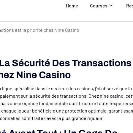
Home
Courses
Re
ctions est la priorité chez Nine Casino
La Sécurité Des Transactions
Chez Nine Casino
 ligne spécialisé dans le secteur des casinos, j’ai observé que l
palement sur la sécurité des transactions. Chez
nine casino
, ce
 mais une exigence fondamentale qui structure toute l’expérience
 chaque joueur bénéficie d’une protection optimale, garantissa
onnelles sont traités avec la plus grande rigueur.