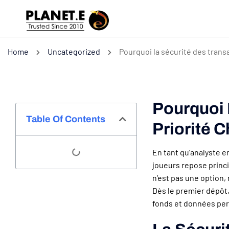
Home
Uncategorized
Pourquoi la sécurité des transa
Pourquoi 
Table Of Contents
Priorité 
En tant qu’analyste en
joueurs repose princi
n’est pas une option,
Dès le premier dépôt,
fonds et données pers