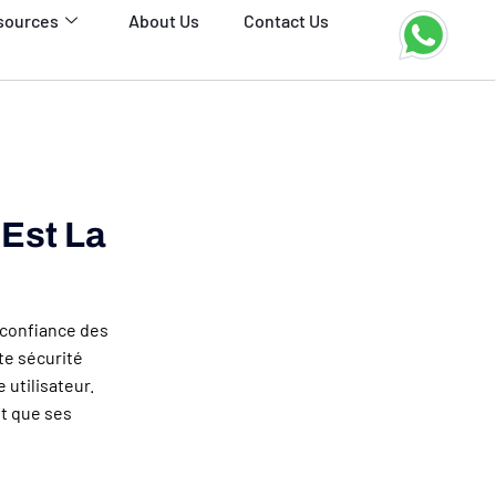
sources
About Us
Contact Us
 Est La
a confiance des
tte sécurité
 utilisateur.
nt que ses