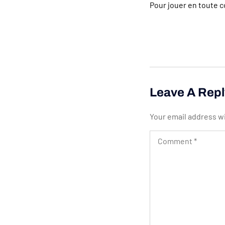
Pour jouer en toute c
Leave A Repl
Your email address wi