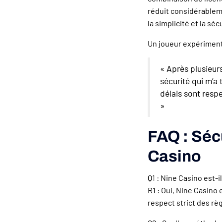
réduit considérableme
la simplicité et la sé
Un joueur expériment
« Après plusieur
sécurité qui m’a
délais sont resp
»
FAQ : Séc
Casino
Q1 : Nine Casino est-i
R1 : Oui, Nine Casino
respect strict des rè