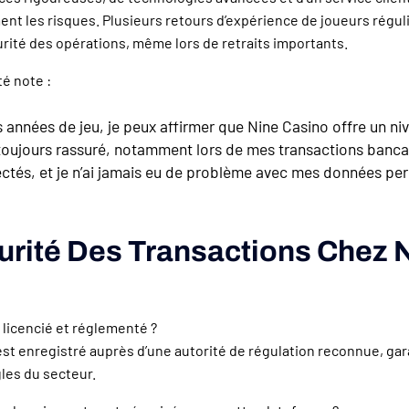
nt les risques. Plusieurs retours d’expérience de joueurs régul
curité des opérations, même lors de retraits importants.
é note :
s années de jeu, je peux affirmer que Nine Casino offre un ni
 toujours rassuré, notamment lors de mes transactions banca
ectés, et je n’ai jamais eu de problème avec mes données per
urité Des Transactions Chez 
l licencié et réglementé ?
 est enregistré auprès d’une autorité de régulation reconnue, gar
gles du secteur.