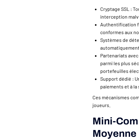
Cryptage SSL : To
interception malve
Authentification f
conformes aux no
Systèmes de détec
automatiquement 
Partenariats avec
parmi les plus sé
portefeuilles él
Support dédié : U
paiements et à la 
Ces mécanismes combin
joueurs.
Mini-Comp
Moyenne 