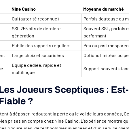
Nine Casino
Moyenne du marché
Oui (autorité reconnue)
Parfois douteuse ou 
SSL 256 bits de dernière
Souvent SSL, parfois 
génération
performant
Publie des rapports réguliers
Peu ou pas transparen
ent
Large choix et sécurisées
Options limitées ou pe
Équipe dédiée, rapide et
ce
Support souvent stan
multilingue
Les Joueurs Sceptiques : Est
Fiable ?
tent à déposer, redoutant la perte ou le vol de leurs données. C
bien prises en compte chez Nine Casino. L’expérience montre qu
es rigoureuses, de technologies avancées et d’un service client