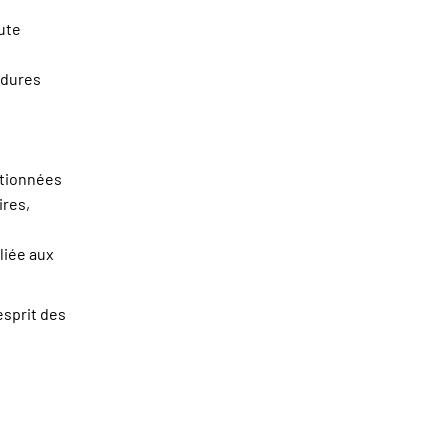
ute
édures
ctionnées
ires,
liée aux
esprit des