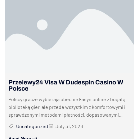
Przelewy24 Visa W Dudespin Casino W
Polsce
Polscy gracze wybierają obecnie kasyn online z bogatą
biblioteką gier, ale przede wszystkim z komfortowymi i
sprawdzonymi metodami płatności, dopasowanymi...
Uncategorized
July 31, 2026
Read More