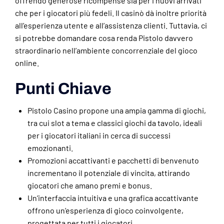
offrendo generose ricompense sia per i nuovi arrivati
che per i giocatori più fedeli. Il casinò dà inoltre priorità
all’esperienza utente e all’assistenza clienti. Tuttavia, ci
si potrebbe domandare cosa renda Pistolo davvero
straordinario nell’ambiente concorrenziale del gioco
online.
Punti Chiave
Pistolo Casino propone una ampia gamma di giochi,
tra cui slot a tema e classici giochi da tavolo, ideali
per i giocatori italiani in cerca di successi
emozionanti.
Promozioni accattivanti e pacchetti di benvenuto
incrementano il potenziale di vincita, attirando
giocatori che amano premi e bonus.
Un’interfaccia intuitiva e una grafica accattivante
offrono un’esperienza di gioco coinvolgente,
progettata per tutti i giocatori.