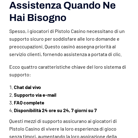
Assistenza Quando Ne
Hai Bisogno
Spesso, i giocatori di Pistolo Casino necessitano di un
supporto sicuro per soddisfare alle loro domande e
preoccupazioni. Questo casinò assegna priorità al
servizio clienti, fornendo assistenza a portata di clic.
Ecco quattro caratteristiche chiave del loro sistema di
supporto:
Chat dal vivo
Supporto via e-mail
FAQ complete
Disponibilità 24 ore su 24, 7 giorni su 7
Questi mezzi di supporto assicurano ai giocatori di
Pistolo Casino di vivere la loro esperienza di gioco
senza timori, aumentando la loro aspirazione della