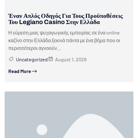
Έναν Απλός Οδηγός Για Τους Προϋποθέσεις
Του Legiano Casino Στην Ελλάδα
Η εύρεση μιας ψυχαγωγικής εμπειρίας σε ένα online
καζίνο στην Ελλάδα ξεκινά πάντα με ένα βήμα που οι
περισσότεροι αγνοούν...
Uncategorized
August 1, 2026
Read More