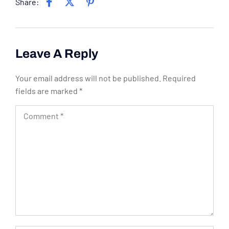
Share:
Leave A Reply
Your email address will not be published.
Required
fields are marked
*