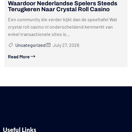
Waardoor Nederlandse Spelers Steeds
Terugkeren Naar Crystal Roll Casino
Een community die verder kijkt dan de speeltafel Wat
crystal roll casino nl onderscheidend kenmerkt van
enkel transactionele sites is...
Uncategorized
July 27, 2026
Read More
Useful Links