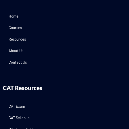
Home
Courses
Resources
About Us
Contact Us
CAT Resources
CAT Exam
CAT Syllabus