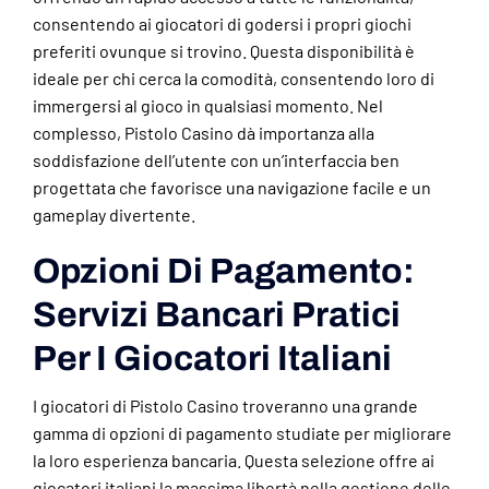
consentendo ai giocatori di godersi i propri giochi
preferiti ovunque si trovino. Questa disponibilità è
ideale per chi cerca la comodità, consentendo loro di
immergersi al gioco in qualsiasi momento. Nel
complesso, Pistolo Casino dà importanza alla
soddisfazione dell’utente con un’interfaccia ben
progettata che favorisce una navigazione facile e un
gameplay divertente.
Opzioni Di Pagamento:
Servizi Bancari Pratici
Per I Giocatori Italiani
I giocatori di Pistolo Casino troveranno una grande
gamma di opzioni di pagamento studiate per migliorare
la loro esperienza bancaria. Questa selezione offre ai
giocatori italiani la massima libertà nella gestione delle