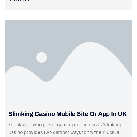
Slimking Casino Mobile Site Or App In UK
For players who prefer gaming on the move, Slimking
Casino provides two distinct ways to try their luck: a