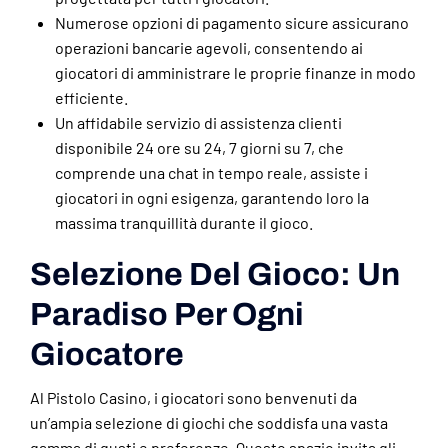
Numerose opzioni di pagamento sicure assicurano
operazioni bancarie agevoli, consentendo ai
giocatori di amministrare le proprie finanze in modo
efficiente.
Un affidabile servizio di assistenza clienti
disponibile 24 ore su 24, 7 giorni su 7, che
comprende una chat in tempo reale, assiste i
giocatori in ogni esigenza, garantendo loro la
massima tranquillità durante il gioco.
Selezione Del Gioco: Un
Paradiso Per Ogni
Giocatore
Al Pistolo Casino, i giocatori sono benvenuti da
un’ampia selezione di giochi che soddisfa una vasta
gamma di gusti e preferenze. Questo spazio invita gli