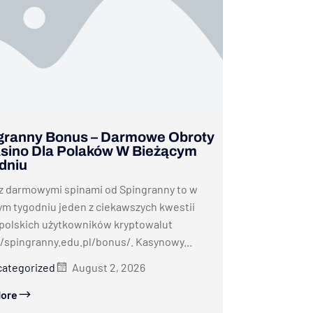
granny Bonus – Darmowe Obroty
sino Dla Polaków W Bieżącym
dniu
 z darmowymi spinami od Spingranny to w
ym tygodniu jeden z ciekawszych kwestii
polskich użytkowników kryptowalut
//spingranny.edu.pl/bonus/. Kasynowy...
ategorized
August 2, 2026
More