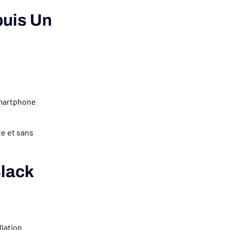
puis Un
smartphone
e et sans
Black
llation