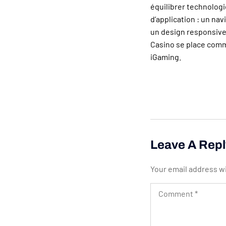
équilibrer technolog
d’application : un nav
un design responsive
Casino se place comm
iGaming.
Leave A Repl
Your email address wi