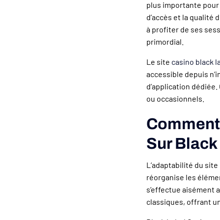
plus importante pour 
d’accès et la qualité
à profiter de ses ses
primordial.
Le site
casino black l
accessible depuis n’
d’application dédiée.
ou occasionnels.
Comment 
Sur Black
L’adaptabilité du sit
réorganise les élément
s’effectue aisément 
classiques, offrant un