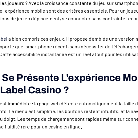
les joueurs ? Avec la croissance constante du jeu sur smartphone,
 de l’expérience mobile sont des critères essentiels. Pour un joue
sions de jeu en déplacement, se connecter sans contrainte tech
abel
a bien compris ces enjeux. Il propose d’emblée une version m
importe quel smartphone récent, sans nécessiter de télécharge
 Cette accessibilité instantanée est un réel atout pour les utilis
Se Présente L’expérience Mo
 Label Casino ?
e est immédiate : la page web détecte automatiquement la taille de
s. Le menu est simplifié, les boutons restent intuitifs, et la na
au doigt. Les temps de chargement sont rapides même sur conn
e fluidité rare pour un casino en ligne.