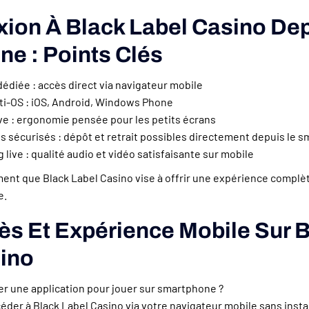
ion À Black Label Casino De
e : Points Clés
dédiée : accès direct via navigateur mobile
ti-OS : iOS, Android, Windows Phone
ive : ergonomie pensée pour les petits écrans
 sécurisés : dépôt et retrait possibles directement depuis le 
live : qualité audio et vidéo satisfaisante sur mobile
ent que Black Label Casino vise à offrir une expérience complèt
e.
ès Et Expérience Mobile Sur 
ino
ger une application pour jouer sur smartphone ?
der à Black Label Casino via votre navigateur mobile sans insta