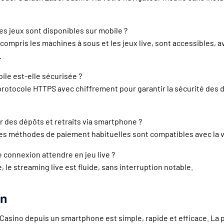
les jeux sont disponibles sur mobile ?
y compris les machines à sous et les jeux live, sont accessibles, 
.
ile est-elle sécurisée ?
un protocole HTTPS avec chiffrement pour garantir la sécurité des 
r des dépôts et retraits via smartphone ?
es méthodes de paiement habituelles sont compatibles avec la v
de connexion attendre en jeu live ?
, le streaming live est fluide, sans interruption notable.
on
 Casino depuis un smartphone est simple, rapide et efficace. La 