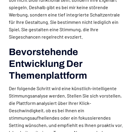
spiegeln. Deshalb gibt es bei mir keine störende
Werbung, sondern eine tief integrierte Schaltzentrale
für Ihre Gestaltung. Sie bestimmen nicht lediglich ein
Spiel, Sie gestalten eine Stimmung, die Ihre
Siegeschancen regelrecht evoziert.
Bevorstehende
Entwicklung Der
Themenplattform
Der folgende Schritt wird eine künstlich-intelligente
Stimmungsanalyse werden. Stellen Sie sich vorstellen,
die Plattform analysiert über Ihrer Klick-
Geschwindigkeit, ob es bei Ihnen ein
stimmungsaufhellendes oder ein fokussierendes
Setting wünschen, und empfiehlt es Ihnen proaktiv vor.