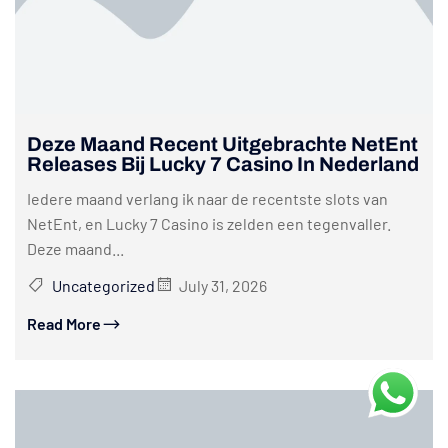
Deze Maand Recent Uitgebrachte NetEnt
Releases Bij Lucky 7 Casino In Nederland
Iedere maand verlang ik naar de recentste slots van
NetEnt, en Lucky 7 Casino is zelden een tegenvaller.
Deze maand...
Uncategorized
July 31, 2026
Read More