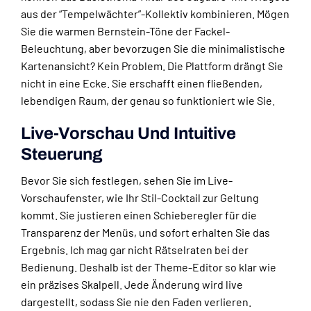
aus der “Tempelwächter”-Kollektiv kombinieren. Mögen
Sie die warmen Bernstein-Töne der Fackel-
Beleuchtung, aber bevorzugen Sie die minimalistische
Kartenansicht? Kein Problem. Die Plattform drängt Sie
nicht in eine Ecke. Sie erschafft einen fließenden,
lebendigen Raum, der genau so funktioniert wie Sie.
Live-Vorschau Und Intuitive
Steuerung
Bevor Sie sich festlegen, sehen Sie im Live-
Vorschaufenster, wie Ihr Stil-Cocktail zur Geltung
kommt. Sie justieren einen Schieberegler für die
Transparenz der Menüs, und sofort erhalten Sie das
Ergebnis. Ich mag gar nicht Rätselraten bei der
Bedienung. Deshalb ist der Theme-Editor so klar wie
ein präzises Skalpell. Jede Änderung wird live
dargestellt, sodass Sie nie den Faden verlieren.