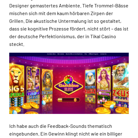
Designer gemastertes Ambiente. Tiefe Trommel-Bässe
mischen sich mit dem kaum hörbaren Zirpen der
Grillen. Die akustische Untermalung ist so gestaltet,
dass sie kognitive Prozesse fördert, nicht stört – das ist
der deutsche Perfektionismus, der in Tikal Casino
steckt.
Ich habe auch die Feedback-Sounds thematisch
eingebunden. Ein Gewinn klingt nicht wie ein billiger