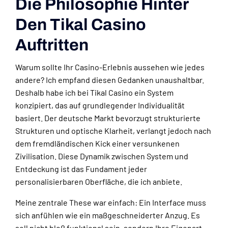
Die Philosophie Hinter
Den Tikal Casino
Auftritten
Warum sollte Ihr Casino-Erlebnis aussehen wie jedes
andere? Ich empfand diesen Gedanken unaushaltbar.
Deshalb habe ich bei Tikal Casino ein System
konzipiert, das auf grundlegender Individualität
basiert. Der deutsche Markt bevorzugt strukturierte
Strukturen und optische Klarheit, verlangt jedoch nach
dem fremdländischen Kick einer versunkenen
Zivilisation. Diese Dynamik zwischen System und
Entdeckung ist das Fundament jeder
personalisierbaren Oberfläche, die ich anbiete.
Meine zentrale These war einfach: Ein Interface muss
sich anfühlen wie ein maßgeschneiderter Anzug. Es
soll nicht bloß funktional sein, sondern Ihre Eigenart