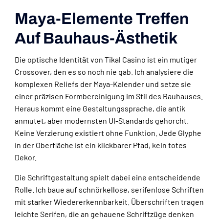
Maya-Elemente Treffen
Auf Bauhaus-Ästhetik
Die optische Identität von Tikal Casino ist ein mutiger
Crossover, den es so noch nie gab. Ich analysiere die
komplexen Reliefs der Maya-Kalender und setze sie
einer präzisen Formbereinigung im Stil des Bauhauses.
Heraus kommt eine Gestaltungssprache, die antik
anmutet, aber modernsten UI-Standards gehorcht.
Keine Verzierung existiert ohne Funktion. Jede Glyphe
in der Oberfläche ist ein klickbarer Pfad, kein totes
Dekor.
Die Schriftgestaltung spielt dabei eine entscheidende
Rolle. Ich baue auf schnörkellose, serifenlose Schriften
mit starker Wiedererkennbarkeit. Überschriften tragen
leichte Serifen, die an gehauene Schriftzüge denken