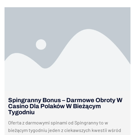
Spingranny Bonus – Darmowe Obroty W
Casino Dla Polaków W Bieżącym
Tygodniu
Oferta z darmowymi spinami od Spingranny to w
bieżącym tygodniu jeden z ciekawszych kwestii wśród