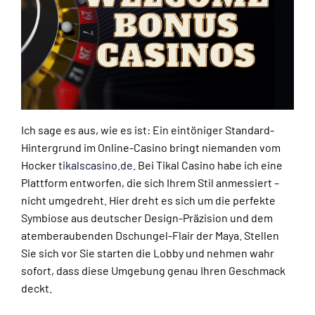
Ich sage es aus, wie es ist: Ein eintöniger Standard-
Hintergrund im Online-Casino bringt niemanden vom
Hocker
tikalscasino.de
. Bei Tikal Casino habe ich eine
Plattform entworfen, die sich Ihrem Stil anmessiert –
nicht umgedreht. Hier dreht es sich um die perfekte
Symbiose aus deutscher Design-Präzision und dem
atemberaubenden Dschungel-Flair der Maya. Stellen
Sie sich vor Sie starten die Lobby und nehmen wahr
sofort, dass diese Umgebung genau Ihren Geschmack
deckt.