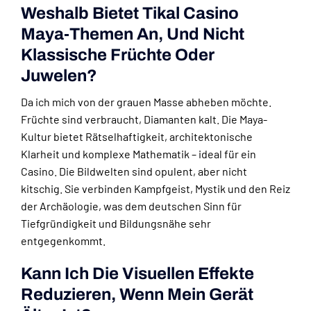
Weshalb Bietet Tikal Casino
Maya-Themen An, Und Nicht
Klassische Früchte Oder
Juwelen?
Da ich mich von der grauen Masse abheben möchte.
Früchte sind verbraucht, Diamanten kalt. Die Maya-
Kultur bietet Rätselhaftigkeit, architektonische
Klarheit und komplexe Mathematik – ideal für ein
Casino. Die Bildwelten sind opulent, aber nicht
kitschig. Sie verbinden Kampfgeist, Mystik und den Reiz
der Archäologie, was dem deutschen Sinn für
Tiefgründigkeit und Bildungsnähe sehr
entgegenkommt.
Kann Ich Die Visuellen Effekte
Reduzieren, Wenn Mein Gerät