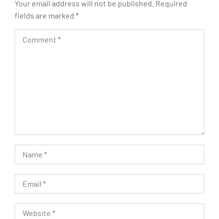
Your email address will not be published.
Required
fields are marked
*