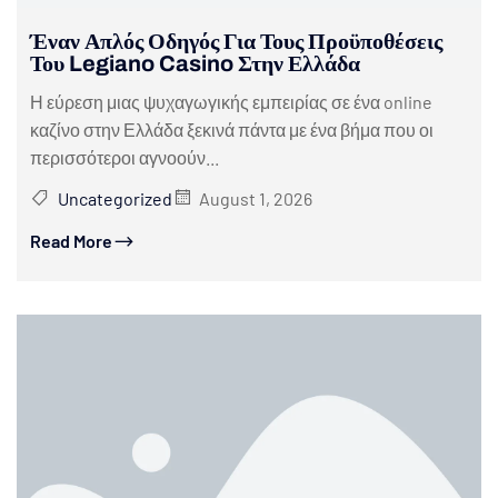
Έναν Απλός Οδηγός Για Τους Προϋποθέσεις
Του Legiano Casino Στην Ελλάδα
Η εύρεση μιας ψυχαγωγικής εμπειρίας σε ένα online
καζίνο στην Ελλάδα ξεκινά πάντα με ένα βήμα που οι
περισσότεροι αγνοούν...
Uncategorized
August 1, 2026
Read More