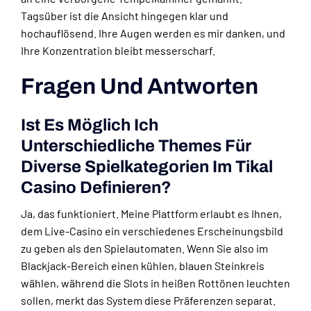
Tagsüber ist die Ansicht hingegen klar und
hochauflösend. Ihre Augen werden es mir danken, und
Ihre Konzentration bleibt messerscharf.
Fragen Und Antworten
Ist Es Möglich Ich
Unterschiedliche Themes Für
Diverse Spielkategorien Im Tikal
Casino Definieren?
Ja, das funktioniert. Meine Plattform erlaubt es Ihnen,
dem Live-Casino ein verschiedenes Erscheinungsbild
zu geben als den Spielautomaten. Wenn Sie also im
Blackjack-Bereich einen kühlen, blauen Steinkreis
wählen, während die Slots in heißen Rottönen leuchten
sollen, merkt das System diese Präferenzen separat.