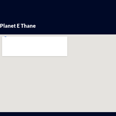
Planet E Thane