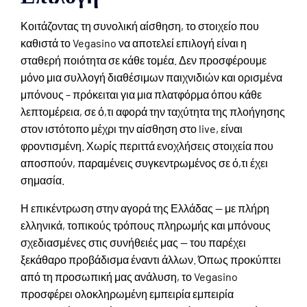
Κοιτάζοντας τη συνολική αίσθηση, το στοιχείο που
καθιστά το Vegasino να αποτελεί επιλογή είναι η
σταθερή ποιότητα σε κάθε τομέα. Δεν προσφέρουμε
μόνο μια συλλογή διαθέσιμων παιχνιδιών και ορισμένα
μπόνους – πρόκειται για μια πλατφόρμα όπου κάθε
λεπτομέρεια, σε ό,τι αφορά την ταχύτητα της πλοήγησης
στον ιστότοπο μέχρι την αίσθηση στο live, είναι
φροντισμένη. Χωρίς περιττά ενοχλήσεις στοιχεία που
αποσπούν, παραμένεις συγκεντρωμένος σε ό,τι έχει
σημασία.
Η επικέντρωση στην αγορά της Ελλάδας — με πλήρη
ελληνικά, τοπικούς τρόπους πληρωμής και μπόνους
σχεδιασμένες στις συνήθειές μας — του παρέχει
ξεκάθαρο προβάδισμα έναντι άλλων. Όπως προκύπτει
από τη προσωπική μας ανάλυση, το Vegasino
προσφέρει ολοκληρωμένη εμπειρία εμπειρία