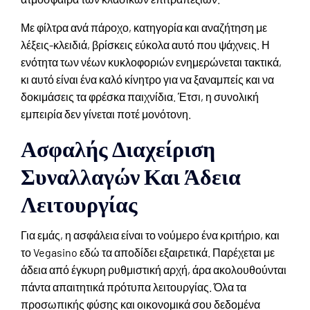
Με φίλτρα ανά πάροχο, κατηγορία και αναζήτηση με
λέξεις-κλειδιά, βρίσκεις εύκολα αυτό που ψάχνεις. Η
ενότητα των νέων κυκλοφοριών ενημερώνεται τακτικά,
κι αυτό είναι ένα καλό κίνητρο για να ξαναμπείς και να
δοκιμάσεις τα φρέσκα παιχνίδια. Έτσι, η συνολική
εμπειρία δεν γίνεται ποτέ μονότονη.
Ασφαλής Διαχείριση
Συναλλαγών Και Άδεια
Λειτουργίας
Για εμάς, η ασφάλεια είναι το νούμερο ένα κριτήριο, και
το Vegasino εδώ τα αποδίδει εξαιρετικά. Παρέχεται με
άδεια από έγκυρη ρυθμιστική αρχή, άρα ακολουθούνται
πάντα απαιτητικά πρότυπα λειτουργίας. Όλα τα
προσωπικής φύσης και οικονομικά σου δεδομένα