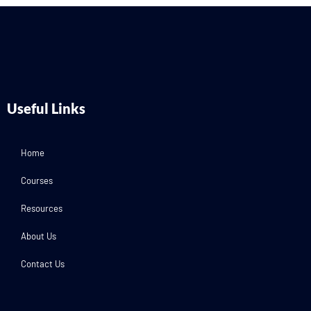
Useful Links
Home
Courses
Resources
About Us
Contact Us