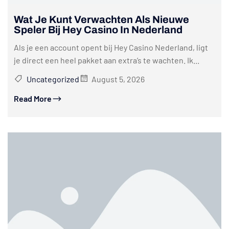
Wat Je Kunt Verwachten Als Nieuwe
Speler Bij Hey Casino In Nederland
Als je een account opent bij Hey Casino Nederland, ligt
je direct een heel pakket aan extra’s te wachten. Ik...
Uncategorized
August 5, 2026
Read More