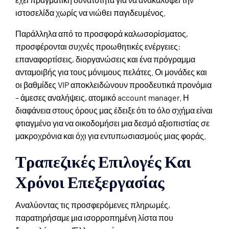
ιστοσελίδα χωρίς να νιώθει παγιδευμένος.
Παράλληλα από το προσφορά καλωσορίσματος,
προσφέρονται συχνές προωθητικές ενέργειες:
επαναφορτίσεις, διοργανώσεις και ένα πρόγραμμα
ανταμοιβής για τους μόνιμους πελάτες. Οι μονάδες και
οι βαθμίδες VIP αποκλειδώνουν προοδευτικά προνόμια
– άμεσες αναλήψεις, ατομικό account manager. Η
διαφάνεια στους όρους μας έδειξε ότι το όλο σχήμα είναι
φτιαγμένο για να οικοδομήσει μια δεσμό αξιοπιστίας σε
μακροχρόνια και όχι για εντυπωσιασμούς μιας φοράς.
Τραπεζικές Επιλογές Και
Χρόνοι Επεξεργασίας
Αναλύοντας τις προσφερόμενες πληρωμές,
παρατηρήσαμε μια ισορροπημένη λίστα που