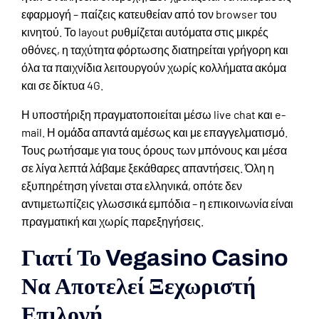
εφαρμογή – παίζεις κατευθείαν από τον browser του
κινητού. Το layout ρυθμίζεται αυτόματα στις μικρές
οθόνες, η ταχύτητα φόρτωσης διατηρείται γρήγορη και
όλα τα παιχνίδια λειτουργούν χωρίς κολλήματα ακόμα
και σε δίκτυα 4G.
Η υποστήριξη πραγματοποιείται μέσω live chat και e-
mail. Η ομάδα απαντά αμέσως και με επαγγελματισμό.
Τους ρωτήσαμε για τους όρους των μπόνους και μέσα
σε λίγα λεπτά λάβαμε ξεκάθαρες απαντήσεις. Όλη η
εξυπηρέτηση γίνεται στα ελληνικά, οπότε δεν
αντιμετωπίζεις γλωσσικά εμπόδια – η επικοινωνία είναι
πραγματική και χωρίς παρεξηγήσεις.
Γιατί Το Vegasino Casino
Να Αποτελεί Ξεχωριστή
Επιλογή