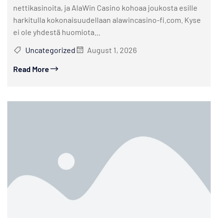
nettikasinoita, ja AlaWin Casino kohoaa joukosta esille
harkitulla kokonaisuudellaan alawincasino-fi.com. Kyse
ei ole yhdestä huomiota...
Uncategorized
August 1, 2026
Read More