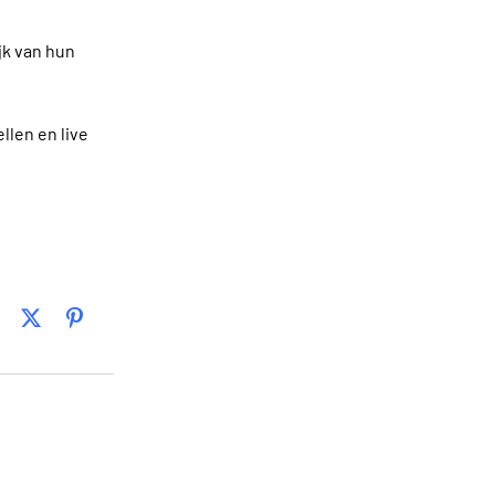
jk van hun
llen en live