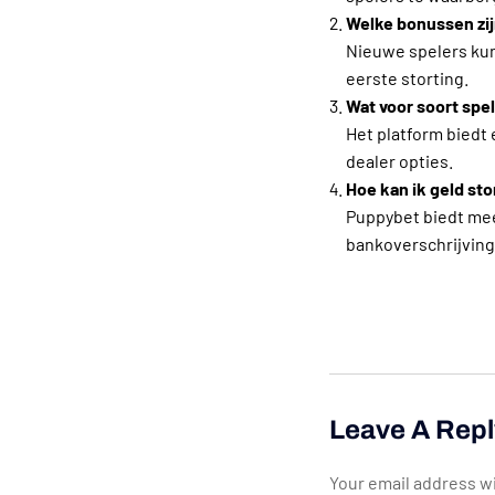
Welke bonussen zij
Nieuwe spelers kun
eerste storting.
Wat voor soort spe
Het platform biedt
dealer opties.
Hoe kan ik geld st
Puppybet biedt mee
bankoverschrijving
Leave A Repl
Your email address wi