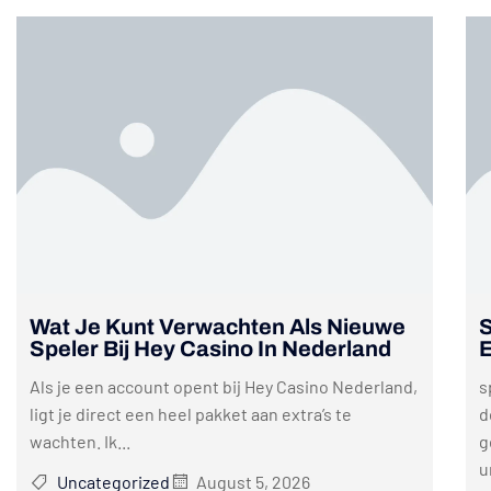
Wat Je Kunt Verwachten Als Nieuwe
S
Speler Bij Hey Casino In Nederland
E
Als je een account opent bij Hey Casino Nederland,
s
ligt je direct een heel pakket aan extra’s te
d
wachten. Ik...
g
u
Uncategorized
August 5, 2026