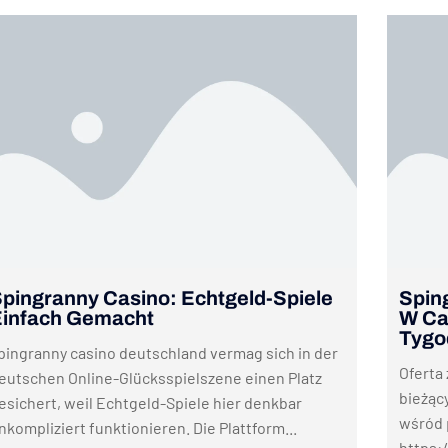
pingranny Casino: Echtgeld-Spiele
Spin
infach Gemacht
W Ca
Tygo
pingranny casino deutschland vermag sich in der
Oferta
eutschen Online-Glücksspielszene einen Platz
bieżąc
esichert, weil Echtgeld-Spiele hier denkbar
wśród 
nkompliziert funktionieren. Die Plattform...
https: