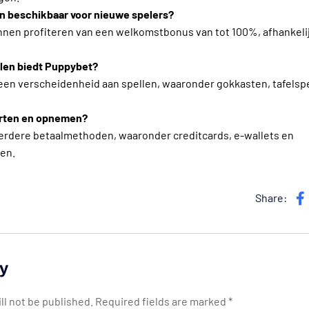
n beschikbaar voor nieuwe spelers?
nen profiteren van een welkomstbonus van tot 100%, afhankeli
llen biedt Puppybet?
 een verscheidenheid aan spellen, waaronder gokkasten, tafelspe
orten en opnemen?
rdere betaalmethoden, waaronder creditcards, e-wallets en
en.
Share:
y
ll not be published.
Required fields are marked
*