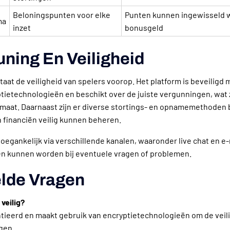
Beloningspunten voor elke
Punten kunnen ingewisseld 
ma
inzet
bonusgeld
ning En Veiligheid
taat de veiligheid van spelers voorop. Het platform is beveiligd 
ietechnologieën en beschikt over de juiste vergunningen, wat 
maat. Daarnaast zijn er diverse stortings- en opnamemethoden 
 financiën veilig kunnen beheren.
toegankelijk via verschillende kanalen, waaronder live chat en e-
pen kunnen worden bij eventuele vragen of problemen.
lde Vragen
veilig?
ntieerd en maakt gebruik van encryptietechnologieën om de veil
gen.