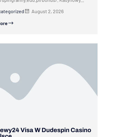
ategorized
August 2, 2026
More
lewy24 Visa W Dudespin Casino
lsce