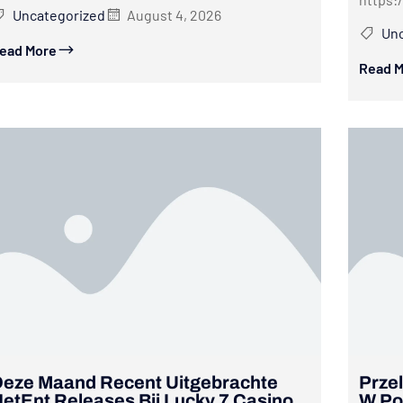
Uncategorized
August 4, 2026
Unc
ead More
Read 
eze Maand Recent Uitgebrachte
Prze
etEnt Releases Bij Lucky 7 Casino
W Po