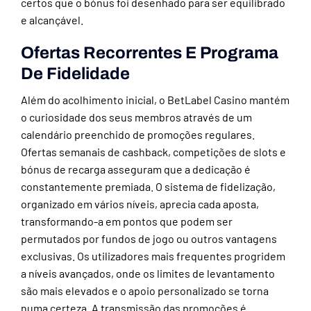
certos que o bónus foi desenhado para ser equilibrado
e alcançável.
Ofertas Recorrentes E Programa
De Fidelidade
Além do acolhimento inicial, o BetLabel Casino mantém
o curiosidade dos seus membros através de um
calendário preenchido de promoções regulares.
Ofertas semanais de cashback, competições de slots e
bónus de recarga asseguram que a dedicação é
constantemente premiada. O sistema de fidelização,
organizado em vários níveis, aprecia cada aposta,
transformando-a em pontos que podem ser
permutados por fundos de jogo ou outros vantagens
exclusivas. Os utilizadores mais frequentes progridem
a níveis avançados, onde os limites de levantamento
são mais elevados e o apoio personalizado se torna
numa certeza. A transmissão das promoções é