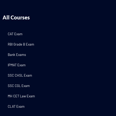
All Courses
CAT Exam
RBI Grade B Exam
Bank Exams
IPMAT Exam
SSC CHSL Exam
SSC CGL Exam
MH CET Law Exam
CLAT Exam