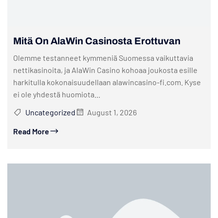
Mitä On AlaWin Casinosta Erottuvan
Olemme testanneet kymmeniä Suomessa vaikuttavia
nettikasinoita, ja AlaWin Casino kohoaa joukosta esille
harkitulla kokonaisuudellaan alawincasino-fi.com. Kyse
ei ole yhdestä huomiota...
Uncategorized
August 1, 2026
Read More