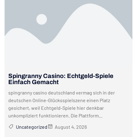
Spingranny Casino: Echtgeld-Spiele
Einfach Gemacht
spingranny casino deutschland vermag sich in der
deutschen Online-Glücksspielszene einen Platz
gesichert, weil Echtgeld-Spiele hier denkbar
unkompliziert funktionieren. Die Plattform...
Uncategorized
August 4, 2026