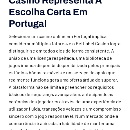
Casino Representa A
Escolha Certa Em
Portugal
Selecionar um casino online em Portugal implica
considerar múltiplos fatores, e o BetLabel Casino logra
distinguir-se em todos eles de forma consistente. A
união de uma licença respeitada, uma biblioteca de
jogos imensa disponibildisponibilizada pelos principais
estúdios, bónus razoáveis e um serviço de apoio que
realmente funciona gera uma oferta árdua de superar.
A plataforma não se limita a preencher os requisitos
básicos de segurança; avança além, antecipando as
carências dos jogadores através de uma experiência de
utilizador fluida, transações velozes e um compromisso
sincero com o jogo responsável. Num mercado onde a
concorrência é acirrada, a habilidade de manter uma