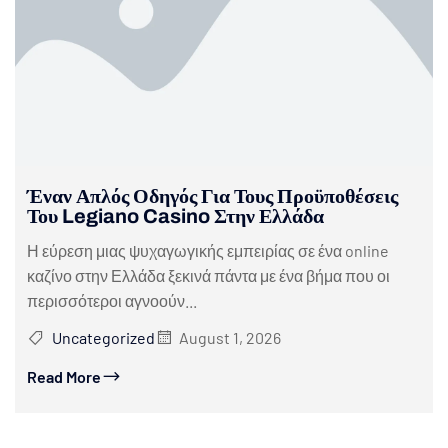
Έναν Απλός Οδηγός Για Τους Προϋποθέσεις
Του Legiano Casino Στην Ελλάδα
Η εύρεση μιας ψυχαγωγικής εμπειρίας σε ένα online
καζίνο στην Ελλάδα ξεκινά πάντα με ένα βήμα που οι
περισσότεροι αγνοούν...
Uncategorized
August 1, 2026
Read More