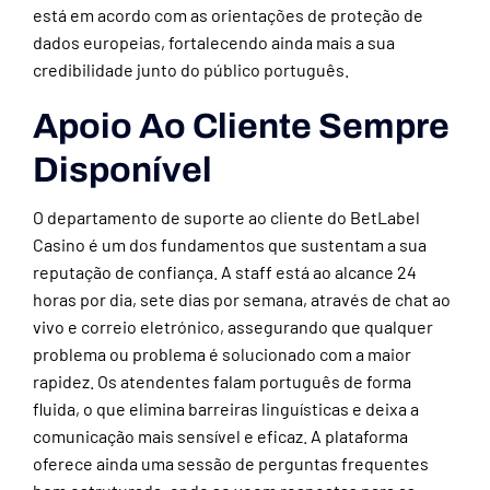
está em acordo com as orientações de proteção de
dados europeias, fortalecendo ainda mais a sua
credibilidade junto do público português.
Apoio Ao Cliente Sempre
Disponível
O departamento de suporte ao cliente do BetLabel
Casino é um dos fundamentos que sustentam a sua
reputação de confiança. A staff está ao alcance 24
horas por dia, sete dias por semana, através de chat ao
vivo e correio eletrónico, assegurando que qualquer
problema ou problema é solucionado com a maior
rapidez. Os atendentes falam português de forma
fluida, o que elimina barreiras linguísticas e deixa a
comunicação mais sensível e eficaz. A plataforma
oferece ainda uma sessão de perguntas frequentes