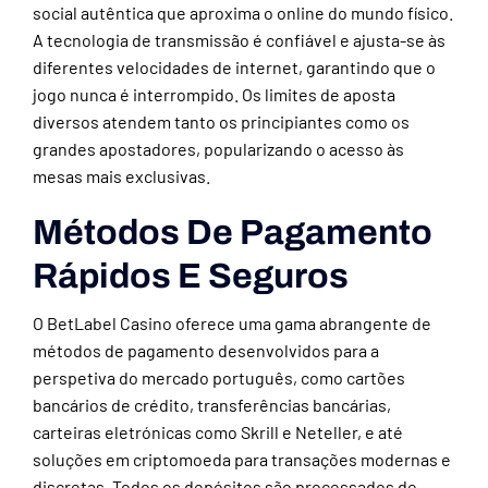
social autêntica que aproxima o online do mundo físico.
A tecnologia de transmissão é confiável e ajusta-se às
diferentes velocidades de internet, garantindo que o
jogo nunca é interrompido. Os limites de aposta
diversos atendem tanto os principiantes como os
grandes apostadores, popularizando o acesso às
mesas mais exclusivas.
Métodos De Pagamento
Rápidos E Seguros
O BetLabel Casino oferece uma gama abrangente de
métodos de pagamento desenvolvidos para a
perspetiva do mercado português, como cartões
bancários de crédito, transferências bancárias,
carteiras eletrónicas como Skrill e Neteller, e até
soluções em criptomoeda para transações modernas e
discretas. Todos os depósitos são processados de