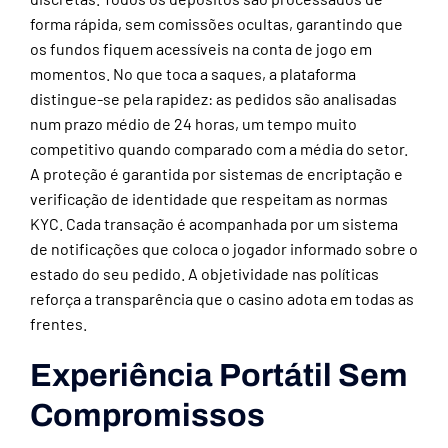
forma rápida, sem comissões ocultas, garantindo que
os fundos fiquem acessíveis na conta de jogo em
momentos. No que toca a saques, a plataforma
distingue-se pela rapidez: as pedidos são analisadas
num prazo médio de 24 horas, um tempo muito
competitivo quando comparado com a média do setor.
A proteção é garantida por sistemas de encriptação e
verificação de identidade que respeitam as normas
KYC. Cada transação é acompanhada por um sistema
de notificações que coloca o jogador informado sobre o
estado do seu pedido. A objetividade nas políticas
reforça a transparência que o casino adota em todas as
frentes.
Experiência Portátil Sem
Compromissos