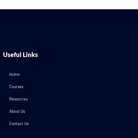
Useful Links
Home
Courses
Resources
About Us
Contact Us