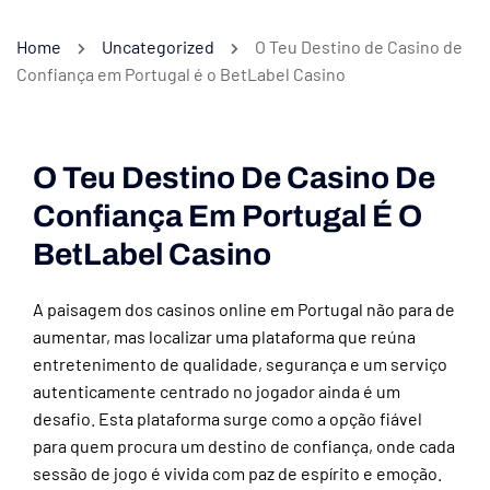
Home
Uncategorized
O Teu Destino de Casino de
Confiança em Portugal é o BetLabel Casino
O Teu Destino De Casino De
Confiança Em Portugal É O
BetLabel Casino
A paisagem dos casinos online em Portugal não para de
aumentar, mas localizar uma plataforma que reúna
entretenimento de qualidade, segurança e um serviço
autenticamente centrado no jogador ainda é um
desafio. Esta plataforma surge como a opção fiável
para quem procura um destino de confiança, onde cada
sessão de jogo é vivida com paz de espírito e emoção.