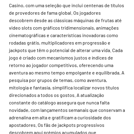
Casino, com uma seleção que inclui centenas de títulos
de provedores de fama global. Os jogadores
descobrem desde as clássicas máquinas de frutas até
video slots com gráficos tridimensionais, animações
cinematográficas e características inovadoras como
rodadas grátis, multiplicadores em progressão e
jackpots que têm o potencial de alterar uma vida. Cada
jogo é criado com mecanismos justos e índices de
retorno ao jogador competitivos, oferecendo uma
aventura ao mesmo tempo empolgante e equilibrada. A
pesquisa por grupos de temas, como aventura,
mitologia e fantasia, simplifica localizar novos títulos
direcionados a todos os gostos. A atualização
constante do catálogo assegura que nunca falta
novidade, com lançamentos semanais que conservam a
adrenalina em alta e gratificam a curiosidade dos
apostadores. Os fãs de jackpots progressivos
descobrem aqui prémios acumulados que