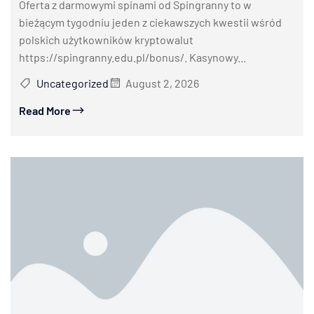
Oferta z darmowymi spinami od Spingranny to w
bieżącym tygodniu jeden z ciekawszych kwestii wśród
polskich użytkowników kryptowalut
https://spingranny.edu.pl/bonus/. Kasynowy...
Uncategorized
August 2, 2026
Read More