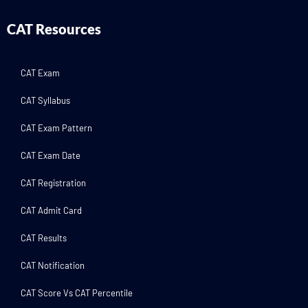
CAT Resources
CAT Exam
CAT Syllabus
CAT Exam Pattern
CAT Exam Date
CAT Registration
CAT Admit Card
CAT Results
CAT Notification
CAT Score Vs CAT Percentile