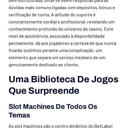
bem estruturada, onde se veem respostas para as
dúvidas mais comuns ligadas com depósitos, bónus e
verificação de conta. A atitude do suporte é
constantemente cordial e profissional, revelando um
conhecimento profundo do universo do casino. Este
nível de assistência, associado à disponibilidade
permanente, dá aos jogadores a certeza de que nunca
ficarão sozinhos perante uma complicação, um
elemento que separa um serviço mediano de um
genuinamente dedicado ao cliente.
Uma Biblioteca De Jogos
Que Surpreende
Slot Machines De Todos Os
Temas
As slot machines são o centro dinâmico do BetLabel