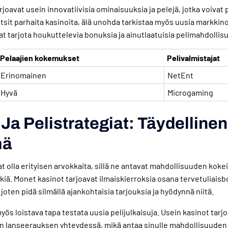
joavat usein innovatiivisia ominaisuuksia ja pelejä, jotka voivat
sit parhaita kasinoita, älä unohda tarkistaa myös uusia markkinoi
at tarjota houkuttelevia bonuksia ja ainutlaatuisia pelimahdollis
Pelaajien kokemukset
Pelivalmistajat
Erinomainen
NetEnt
Hyvä
Microgaming
Ja Pelistrategiat: Täydellinen
mä
t olla erityisen arvokkaita, sillä ne antavat mahdollisuuden kokei
skiä. Monet kasinot tarjoavat ilmaiskierroksia osana tervetuliaisb
 joten pidä silmällä ajankohtaisia tarjouksia ja hyödynnä niitä.
ös loistava tapa testata uusia pelijulkaisuja. Usein kasinot tarj
en lanseerauksen yhteydessä, mikä antaa sinulle mahdollisuuden k