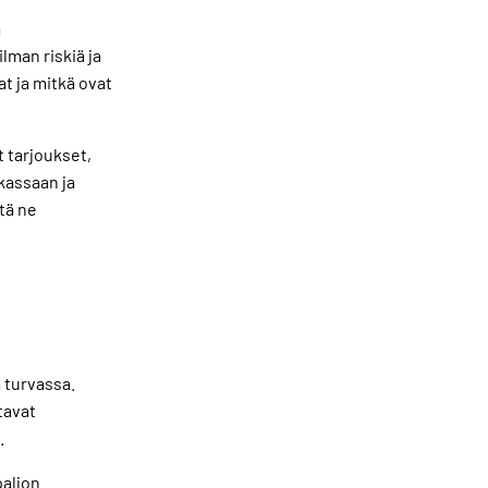
a
lman riskiä ja
t ja mitkä ovat
t tarjoukset,
kassaan ja
tä ne
 turvassa.
tavat
.
paljon