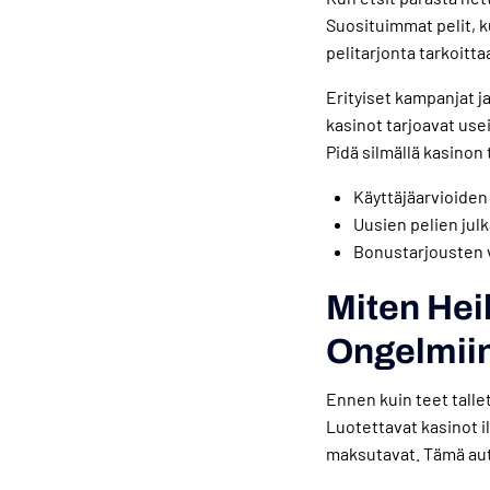
Suosituimmat pelit, ku
pelitarjonta tarkoittaa
Erityiset kampanjat j
kasinot tarjoavat usei
Pidä silmällä kasinon 
Käyttäjäarvioiden
Uusien pelien julk
Bonustarjousten 
Miten Heik
Ongelmii
Ennen kuin teet tallet
Luotettavat kasinot i
maksutavat. Tämä aut