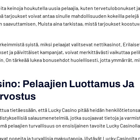
eita keinoja houkutella uusia pelaajia, kuten tervetulobonukset j
ä tarjoukset voivat antaa sinulle mahdollisuuden kokeilla pelejä i
n saavuttamisen. Muista aina tarkistaa, mistä tarjoukset koostuva
keimmistä syistä, miksi pelaajat valitsevat nettikasinot. Erilaise
et ja päivittäiset kampanjat, voivat merkittävästi vaikuttaa peli
n. On tärkeää lukea bonusehdot huolellisesti, jotta ymmärrät, mi
ino: Pelaajien Luottamus Ja
rvostus
ittua tietäessään, että Lucky Casino pitää heidän henkilötietonsa
distyksellisiä salausmenetelmiä, jotka suojaavat tietoja ja varmis
ämä pelaajien turvallisuus on ensisijainen tavoite Lucky Casinolla
avat nopeita ja turvallisia maksutapoja, löytävät Lucky Casinolta 