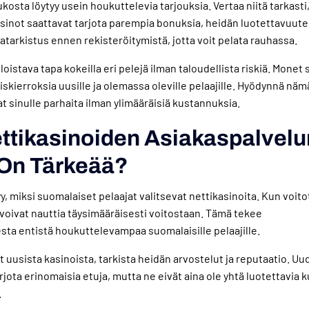
osta löytyy usein houkuttelevia tarjouksia. Vertaa niitä tarkasti, 
inot saattavat tarjota parempia bonuksia, heidän luotettavuuten
tarkistus ennen rekisteröitymistä, jotta voit pelata rauhassa.
loistava tapa kokeilla eri pelejä ilman taloudellista riskiä. Monet
iskierroksia uusille ja olemassa oleville pelaajille. Hyödynnä näm
at sinulle parhaita ilman ylimääräisiä kustannuksia.
ttikasinoiden Asiakaspalvelu
 On Tärkeää?
y, miksi suomalaiset pelaajat valitsevat nettikasinoita. Kun voito
 voivat nauttia täysimääräisesti voitostaan. Tämä tekee
ta entistä houkuttelevampaa suomalaisille pelaajille.
t uusista kasinoista, tarkista heidän arvostelut ja reputaatio. Uu
rjota erinomaisia etuja, mutta ne eivät aina ole yhtä luotettavia k
.