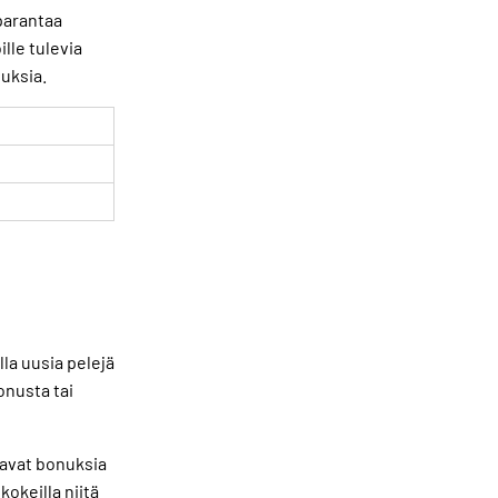
 parantaa
lle tulevia
uuksia.
lla uusia pelejä
onusta tai
oavat bonuksia
okeilla niitä