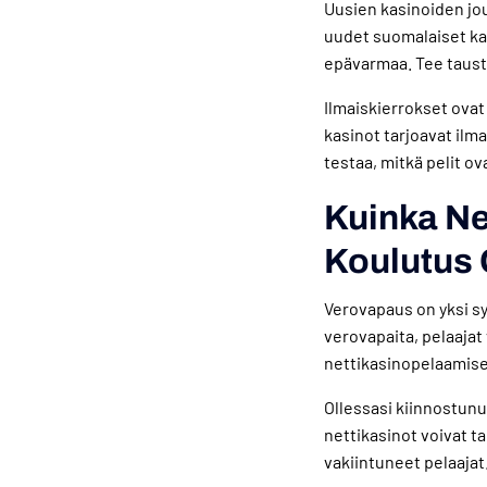
Uusien kasinoiden jouk
uudet suomalaiset kas
epävarmaa. Tee tausta
Ilmaiskierrokset ovat 
kasinot tarjoavat ilma
testaa, mitkä pelit ov
Kuinka Ne
Koulutus
Verovapaus on yksi sy
verovapaita, pelaajat
nettikasinopelaamises
Ollessasi kiinnostunu
nettikasinot voivat ta
vakiintuneet pelaajat