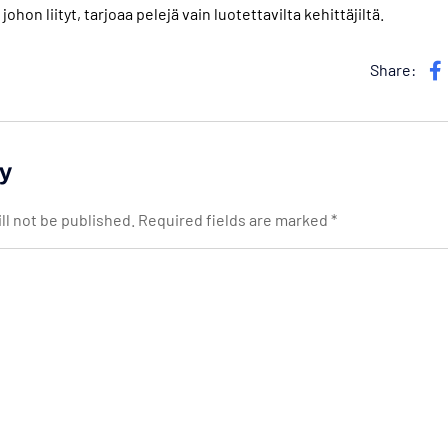
johon liityt, tarjoaa pelejä vain luotettavilta kehittäjiltä.
Share:
y
ll not be published.
Required fields are marked
*