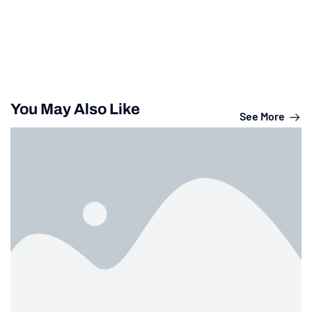
You May Also Like
See More