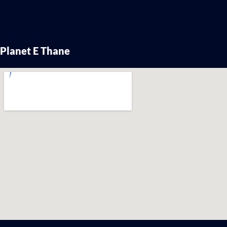
Planet E Thane