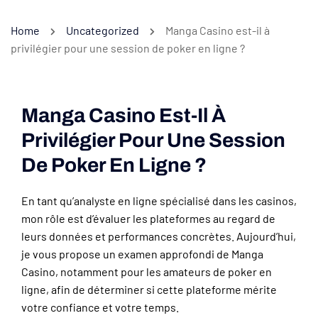
Home
Uncategorized
Manga Casino est-il à
privilégier pour une session de poker en ligne ?
Manga Casino Est-Il À
Privilégier Pour Une Session
De Poker En Ligne ?
En tant qu’analyste en ligne spécialisé dans les casinos,
mon rôle est d’évaluer les plateformes au regard de
leurs données et performances concrètes. Aujourd’hui,
je vous propose un examen approfondi de Manga
Casino, notamment pour les amateurs de poker en
ligne, afin de déterminer si cette plateforme mérite
votre confiance et votre temps.