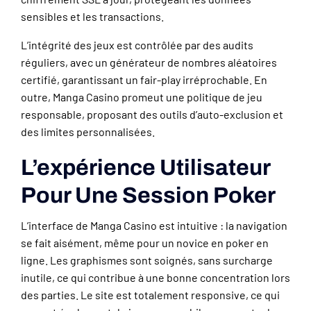
sensibles et les transactions.
L’intégrité des jeux est contrôlée par des audits
réguliers, avec un générateur de nombres aléatoires
certifié, garantissant un fair-play irréprochable. En
outre, Manga Casino promeut une politique de jeu
responsable, proposant des outils d’auto-exclusion et
des limites personnalisées.
L’expérience Utilisateur
Pour Une Session Poker
L’interface de Manga Casino est intuitive : la navigation
se fait aisément, même pour un novice en poker en
ligne. Les graphismes sont soignés, sans surcharge
inutile, ce qui contribue à une bonne concentration lors
des parties. Le site est totalement responsive, ce qui