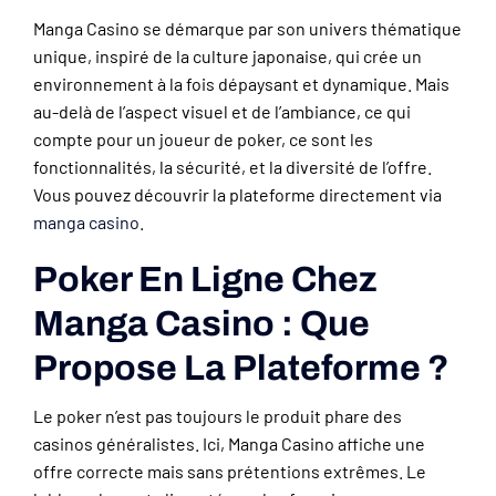
Manga Casino se démarque par son univers thématique
unique, inspiré de la culture japonaise, qui crée un
environnement à la fois dépaysant et dynamique. Mais
au-delà de l’aspect visuel et de l’ambiance, ce qui
compte pour un joueur de poker, ce sont les
fonctionnalités, la sécurité, et la diversité de l’offre.
Vous pouvez découvrir la plateforme directement via
manga casino
.
Poker En Ligne Chez
Manga Casino : Que
Propose La Plateforme ?
Le poker n’est pas toujours le produit phare des
casinos généralistes. Ici, Manga Casino affiche une
offre correcte mais sans prétentions extrêmes. Le