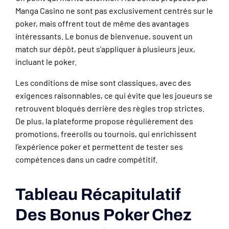
Manga Casino ne sont pas exclusivement centrés sur le
poker, mais offrent tout de même des avantages
intéressants. Le bonus de bienvenue, souvent un
match sur dépôt, peut s’appliquer à plusieurs jeux,
incluant le poker.
Les conditions de mise sont classiques, avec des
exigences raisonnables, ce qui évite que les joueurs se
retrouvent bloqués derrière des règles trop strictes.
De plus, la plateforme propose régulièrement des
promotions, freerolls ou tournois, qui enrichissent
l’expérience poker et permettent de tester ses
compétences dans un cadre compétitif.
Tableau Récapitulatif
Des Bonus Poker Chez