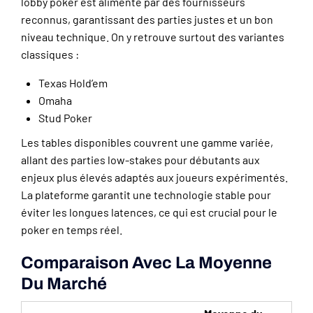
lobby poker est alimenté par des fournisseurs
reconnus, garantissant des parties justes et un bon
niveau technique. On y retrouve surtout des variantes
classiques :
Texas Hold’em
Omaha
Stud Poker
Les tables disponibles couvrent une gamme variée,
allant des parties low-stakes pour débutants aux
enjeux plus élevés adaptés aux joueurs expérimentés.
La plateforme garantit une technologie stable pour
éviter les longues latences, ce qui est crucial pour le
poker en temps réel.
Comparaison Avec La Moyenne
Du Marché