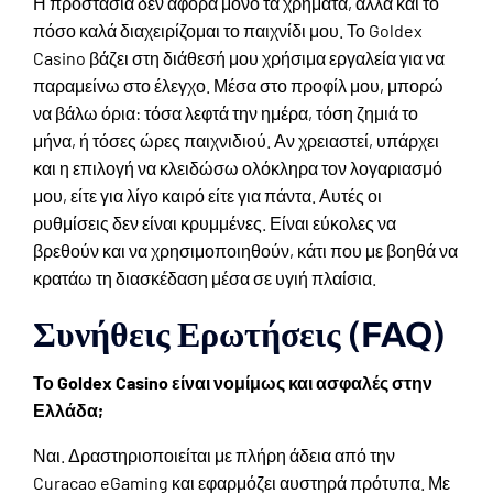
Η προστασία δεν αφορά μόνο τα χρήματα, αλλά και το
πόσο καλά διαχειρίζομαι το παιχνίδι μου. Το Goldex
Casino βάζει στη διάθεσή μου χρήσιμα εργαλεία για να
παραμείνω στο έλεγχο. Μέσα στο προφίλ μου, μπορώ
να βάλω όρια: τόσα λεφτά την ημέρα, τόση ζημιά το
μήνα, ή τόσες ώρες παιχνιδιού. Αν χρειαστεί, υπάρχει
και η επιλογή να κλειδώσω ολόκληρα τον λογαριασμό
μου, είτε για λίγο καιρό είτε για πάντα. Αυτές οι
ρυθμίσεις δεν είναι κρυμμένες. Είναι εύκολες να
βρεθούν και να χρησιμοποιηθούν, κάτι που με βοηθά να
κρατάω τη διασκέδαση μέσα σε υγιή πλαίσια.
Συνήθεις Ερωτήσεις (FAQ)
Το Goldex Casino είναι νομίμως και ασφαλές στην
Ελλάδα;
Ναι. Δραστηριοποιείται με πλήρη άδεια από την
Curacao eGaming και εφαρμόζει αυστηρά πρότυπα. Με