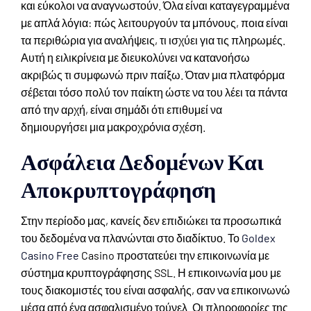
και εύκολοι να αναγνωστούν. Όλα είναι καταγεγραμμένα
με απλά λόγια: πώς λειτουργούν τα μπόνους, ποια είναι
τα περιθώρια για αναλήψεις, τι ισχύει για τις πληρωμές.
Αυτή η ειλικρίνεια με διευκολύνει να κατανοήσω
ακριβώς τι συμφωνώ πριν παίξω. Όταν μια πλατφόρμα
σέβεται τόσο πολύ τον παίκτη ώστε να του λέει τα πάντα
από την αρχή, είναι σημάδι ότι επιθυμεί να
δημιουργήσει μια μακροχρόνια σχέση.
Ασφάλεια Δεδομένων Και
Αποκρυπτογράφηση
Στην περίοδο μας, κανείς δεν επιδιώκει τα προσωπικά
του δεδομένα να πλανώνται στο διαδίκτυο. Το
Goldex
Casino Free
Casino προστατεύει την επικοινωνία με
σύστημα κρυπτογράφησης SSL. Η επικοινωνία μου με
τους διακομιστές του είναι ασφαλής, σαν να επικοινωνώ
μέσα από ένα ασφαλισμένο τούνελ. Οι πληροφορίες της