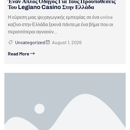
Έναν Απλός Οδηγός Για Τους Προϋποθέσεις
Του Legiano Casino Στην Ελλάδα
Η εύρεση μιας ψυχαγωγικής εμπειρίας σε ένα online
καζίνο στην Ελλάδα ξεκινά πάντα με ένα βήμα που οι
περισσότεροι αγνοούν...
Uncategorized
August 1, 2026
Read More