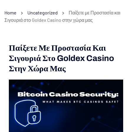
Home
Uncategorized
Παίξετε με Προστασία και
Σιγουριά στο Goldex Casino στην χώρα μας
Παίξετε Με Προστασία Και
Σιγουριά Στο Goldex Casino
Στην Χώρα Μας