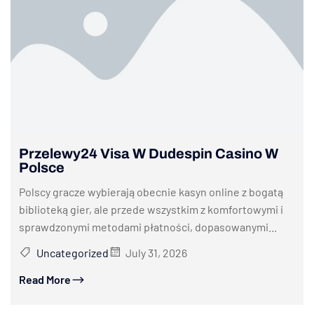
Przelewy24 Visa W Dudespin Casino W
Polsce
Polscy gracze wybierają obecnie kasyn online z bogatą
biblioteką gier, ale przede wszystkim z komfortowymi i
sprawdzonymi metodami płatności, dopasowanymi...
Uncategorized
July 31, 2026
Read More