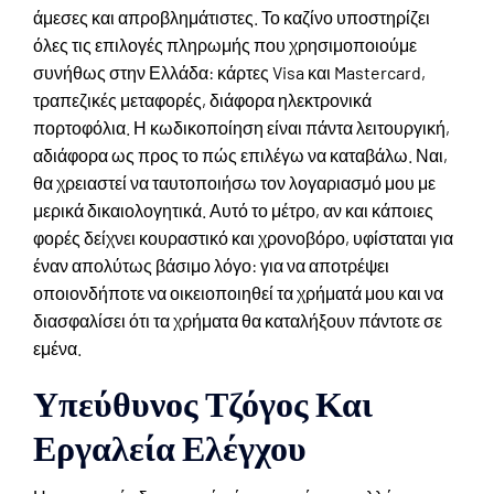
άμεσες και απροβλημάτιστες. Το καζίνο υποστηρίζει
όλες τις επιλογές πληρωμής που χρησιμοποιούμε
συνήθως στην Ελλάδα: κάρτες Visa και Mastercard,
τραπεζικές μεταφορές, διάφορα ηλεκτρονικά
πορτοφόλια. Η κωδικοποίηση είναι πάντα λειτουργική,
αδιάφορα ως προς το πώς επιλέγω να καταβάλω. Ναι,
θα χρειαστεί να ταυτοποιήσω τον λογαριασμό μου με
μερικά δικαιολογητικά. Αυτό το μέτρο, αν και κάποιες
φορές δείχνει κουραστικό και χρονοβόρο, υφίσταται για
έναν απολύτως βάσιμο λόγο: για να αποτρέψει
οποιονδήποτε να οικειοποιηθεί τα χρήματά μου και να
διασφαλίσει ότι τα χρήματα θα καταλήξουν πάντοτε σε
εμένα.
Υπεύθυνος Τζόγος Και
Εργαλεία Ελέγχου