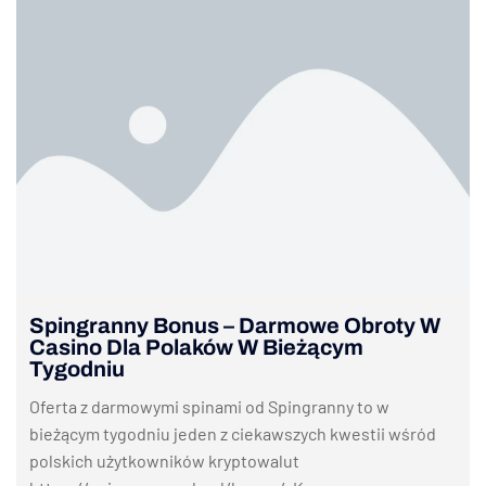
Spingranny Bonus – Darmowe Obroty W
Casino Dla Polaków W Bieżącym
Tygodniu
Oferta z darmowymi spinami od Spingranny to w
bieżącym tygodniu jeden z ciekawszych kwestii wśród
polskich użytkowników kryptowalut