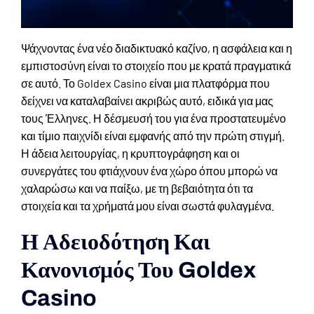
Ψάχνοντας ένα νέο διαδικτυακό καζίνο, η ασφάλεια και η
εμπιστοσύνη είναι το στοιχείο που με κρατά πραγματικά
σε αυτό. Το Goldex Casino είναι μια πλατφόρμα που
δείχνει να καταλαβαίνει ακριβώς αυτό, ειδικά για μας
τους Έλληνες. Η δέσμευσή του για ένα προστατευμένο
και τίμιο παιχνίδι είναι εμφανής από την πρώτη στιγμή.
Η άδεια λειτουργίας, η κρυπτογράφηση και οι
συνεργάτες του φτιάχνουν ένα χώρο όπου μπορώ να
χαλαρώσω και να παίξω, με τη βεβαιότητα ότι τα
στοιχεία και τα χρήματά μου είναι σωστά φυλαγμένα.
Η Αδειοδότηση Και
Κανονισμός Του Goldex
Casino