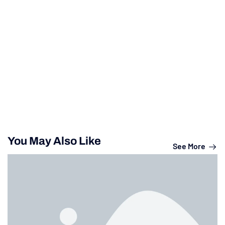
You May Also Like
See More