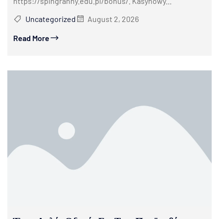
https://spingranny.edu.pl/bonus/. Kasynowy...
Uncategorized
August 2, 2026
Read More