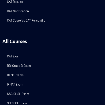
CAT Results
CAT Notification
CAT Score Vs CAT Percentile
All Courses
CAT Exam
RBI Grade B Exam
Bank Exams
IPMAT Exam
SSC CHSL Exam
SSC CGL Exam