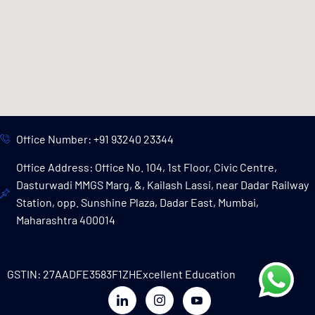
Office Number: +91 93240 23344
Office Address: Office No. 104, 1st Floor, Civic Centre,
Dasturwadi MMGS Marg, &, Kailash Lassi, near Dadar Railway
Station, opp. Sunshine Plaza, Dadar East, Mumbai,
Maharashtra 400014
GSTIN: 27AADFE3583F1ZH
Excellent Education