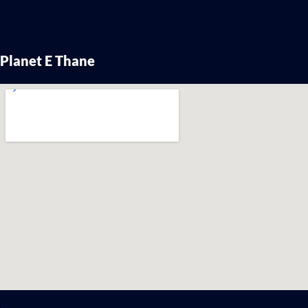
Planet E Thane