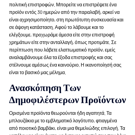
πολιτική επιστροφών. Μπορείτε να επιστρέψετε ένα
προϊόν εντός 30 ημερών από την παραλαβή, αρκεί να
είναι αχρησιμοποίητο, στη πρωτότυπη συσκευασία και
σε άψογη κατάσταση. Αφού το λάβουμε και το
ελέγξουμε, προχωράμε άμεσα είτε στην επιστροφή
χρημάτων είτε στην ανταλλαγή, όπως προτιμάτε. Σε
περίπτωση που λάβετε ελαττωματικό προϊόν, εμείς
αναλαμβάνουμε όλα τα έξοδα επιστροφής και σας
στέλνουμε αμέσως ένα καινούριο. Η ικανοποίησή σας
είναι το βασικό μας μέλημα.
Ανασκόπηση Των
Δημοφιλέστερων Προϊόντων
Ορισμένα προϊόντα θεωρούνται ήδη αγαπητά. Τα
μπλουζάκια με το εμβληματικό λογότυπο, φτιαγμένα
από ποιοτικό βαμβάκι, είναι μια θεμελιώδης επιλογή. Τα