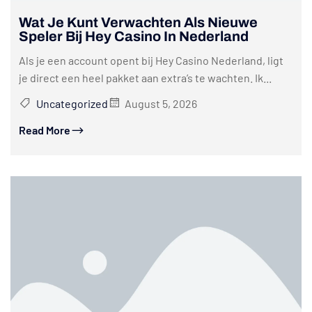
Wat Je Kunt Verwachten Als Nieuwe
Speler Bij Hey Casino In Nederland
Als je een account opent bij Hey Casino Nederland, ligt
je direct een heel pakket aan extra’s te wachten. Ik...
Uncategorized
August 5, 2026
Read More