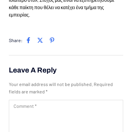
κάθε παίκτη που θέλει να κατέχει ένα τμήμα της
εμπειρίας.
Share:
Leave A Reply
Your email address will not be published.
Required
fields are marked
*