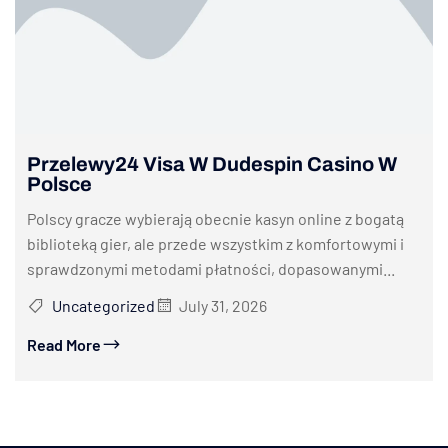
Przelewy24 Visa W Dudespin Casino W
Polsce
Polscy gracze wybierają obecnie kasyn online z bogatą
biblioteką gier, ale przede wszystkim z komfortowymi i
sprawdzonymi metodami płatności, dopasowanymi...
Uncategorized
July 31, 2026
Read More