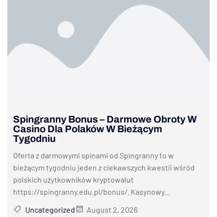
Spingranny Bonus – Darmowe Obroty W
Casino Dla Polaków W Bieżącym
Tygodniu
Oferta z darmowymi spinami od Spingranny to w
bieżącym tygodniu jeden z ciekawszych kwestii wśród
polskich użytkowników kryptowalut
https://spingranny.edu.pl/bonus/. Kasynowy...
Uncategorized
August 2, 2026