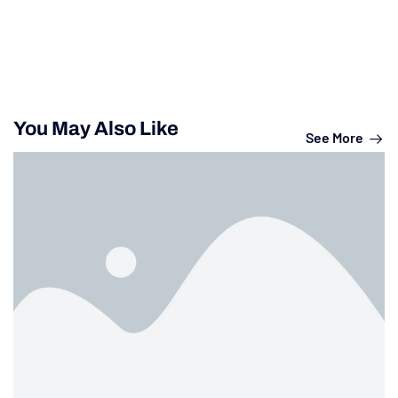
You May Also Like
See More