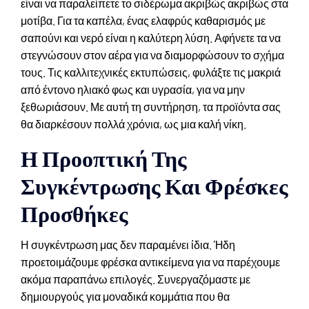
είναι να παραλείπετε το σιδέρωμα ακριβώς ακριβώς στα
μοτίβα. Για τα καπέλα, ένας ελαφρύς καθαρισμός με
σαπούνι και νερό είναι η καλύτερη λύση. Αφήνετε τα να
στεγνώσουν στον αέρα για να διαμορφώσουν το σχήμα
τους. Τις καλλιτεχνικές εκτυπώσεις, φυλάξτε τις μακριά
από έντονο ηλιακό φως και υγρασία, για να μην
ξεθωριάσουν. Με αυτή τη συντήρηση, τα προϊόντα σας
θα διαρκέσουν πολλά χρόνια, ως μια καλή νίκη.
Η Προοπτική Της
Συγκέντρωσης Και Φρέσκες
Προσθήκες
Η συγκέντρωση μας δεν παραμένει ίδια. Ήδη
προετοιμάζουμε φρέσκα αντικείμενα για να παρέχουμε
ακόμα παραπάνω επιλογές. Συνεργαζόμαστε με
δημιουργούς για μοναδικά κομμάτια που θα