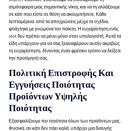
ατμόσφαιρα μιας σημαντικής νίκης και να τη αλλάξουμε
σε κάτι που είστε σε θέση να ακουμπήσετε. Κάθε
λεπτομέρεια, από τα αποχρώσεις μέχρι τα σχέδια,
φτιάχτηκε με γνώμονα τον παίκτη. Η ευχαρίστηση ενός
slot δεν πρέπει να μένει μόνο στον υπολογιστή. Αυτά τα
είδη υπάρχουν για να σας ξεαναφέρουν αυτήν ακριβώς
τη ευχαρίστηση, δίνοντας έναν φρέσκο τρόπο να δείξετε
την προτίμησή σας.
Πολιτική Επιστροφής Και
Εγγυήσεις Ποιότητας
Προϊόντων Υψηλής
Ποιότητας
Εξασφαλίζουμε την ποιότητα όλων των προϊόντων μας.
Φυσικά, αν κάτι δεν πάει καλά, υπάρχει μια διαυγής