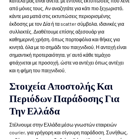
καπέλα μας είναι άνετα, με έντονες εκτυπώσεις που λένε
από μόνες τους. Αν αναζητάτε για κάτι πιο ξεχωριστό,
κάντε μια ματιά στις εκτυπώσεις περιορισμένης
έκδοσης με τον Δία ή τα scatter σύμβολα, ιδανικές για
συλλεκτές. Διαθέτουμε επίσης αξεσουάρ για
καθημερινή χρήση, όπως πορτοφόλια και θήκες για
κινητά, όλα με το σημάδι του παιχνιδιού. Η αντοχή είναι
σημαντική προτεραιότητα, γι’ αυτό κάθε τεμάχιο
φτιάχνεται με προσοχή, ώστε να αντέχει όπως αντέχει
και η φήμη του παιχνιδιού.
Στοιχεία Αποστολής Και
Περιόδων Παράδοσης Για
Την Ελλάδα
Στέλνουμε στην Ελλάδα μέσω γνωστών εταιρειών
courier, για γρήγορη και σίγουρη παράδοση. Συνήθως,