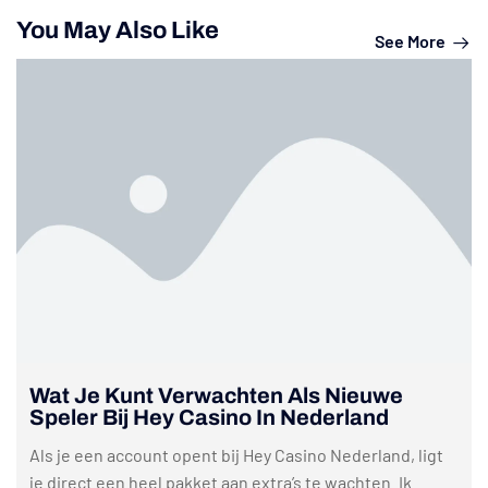
You May Also Like
See More
Wat Je Kunt Verwachten Als Nieuwe
Speler Bij Hey Casino In Nederland
Als je een account opent bij Hey Casino Nederland, ligt
je direct een heel pakket aan extra’s te wachten. Ik...