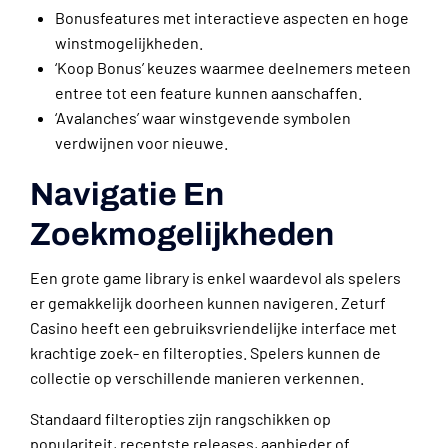
Bonusfeatures met interactieve aspecten en hoge
winstmogelijkheden.
‘Koop Bonus’ keuzes waarmee deelnemers meteen
entree tot een feature kunnen aanschaffen.
‘Avalanches’ waar winstgevende symbolen
verdwijnen voor nieuwe.
Navigatie En
Zoekmogelijkheden
Een grote game library is enkel waardevol als spelers
er gemakkelijk doorheen kunnen navigeren. Zeturf
Casino heeft een gebruiksvriendelijke interface met
krachtige zoek- en filteropties. Spelers kunnen de
collectie op verschillende manieren verkennen.
Standaard filteropties zijn rangschikken op
populariteit, recentste releases, aanbieder of