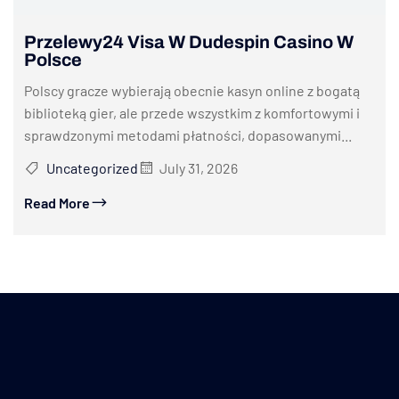
Przelewy24 Visa W Dudespin Casino W
Polsce
Polscy gracze wybierają obecnie kasyn online z bogatą
biblioteką gier, ale przede wszystkim z komfortowymi i
sprawdzonymi metodami płatności, dopasowanymi...
Uncategorized
July 31, 2026
Read More