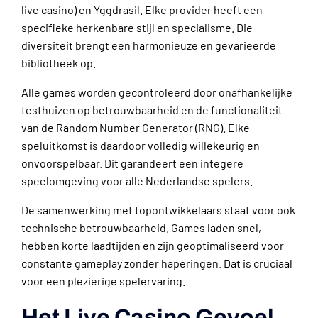
live casino) en Yggdrasil. Elke provider heeft een
specifieke herkenbare stijl en specialisme. Die
diversiteit brengt een harmonieuze en gevarieerde
bibliotheek op.
Alle games worden gecontroleerd door onafhankelijke
testhuizen op betrouwbaarheid en de functionaliteit
van de Random Number Generator (RNG). Elke
speluitkomst is daardoor volledig willekeurig en
onvoorspelbaar. Dit garandeert een integere
speelomgeving voor alle Nederlandse spelers.
De samenwerking met topontwikkelaars staat voor ook
technische betrouwbaarheid. Games laden snel,
hebben korte laadtijden en zijn geoptimaliseerd voor
constante gameplay zonder haperingen. Dat is cruciaal
voor een plezierige spelervaring.
Het Live Casino Gevoel