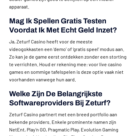
apparaat.
Mag Ik Spellen Gratis Testen
Voordat Ik Met Echt Geld Inzet?
Ja, Zeturf Casino heeft voor de meeste
videogokkasten een ‘demo’ of ‘gratis speel’ modus aan.
Zo kan je de game eerst ontdekken zonder een storting
te verrichten. Houd er rekening mee: voor live casino
games en sommige tafelspelen is deze optie vaak niet
voorhanden vanwege hun aard.
Welke Zijn De Belangrijkste
Softwareproviders Bij Zeturf?
Zeturf Casino partnert met een breed portfolio aan
bekende providers. Enkele prominente namen zijn
NetEnt, Play’n GO, Pragmatic Play, Evolution Gaming