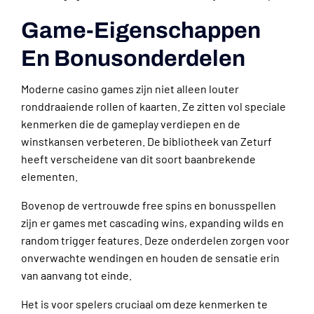
Game-Eigenschappen
En Bonusonderdelen
Moderne casino games zijn niet alleen louter
ronddraaiende rollen of kaarten. Ze zitten vol speciale
kenmerken die de gameplay verdiepen en de
winstkansen verbeteren. De bibliotheek van Zeturf
heeft verscheidene van dit soort baanbrekende
elementen.
Bovenop de vertrouwde free spins en bonusspellen
zijn er games met cascading wins, expanding wilds en
random trigger features. Deze onderdelen zorgen voor
onverwachte wendingen en houden de sensatie erin
van aanvang tot einde.
Het is voor spelers cruciaal om deze kenmerken te