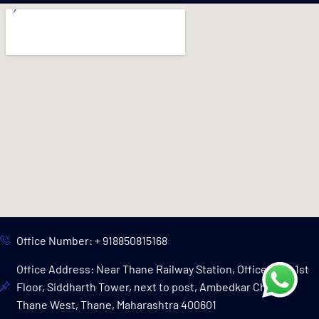
Office Number: + 918850815168
Office Address: Near Thane Railway Station, Office no 3, 1st
Floor, Siddharth Tower, next to post, Ambedkar Chowk,
Thane West, Thane, Maharashtra 400601