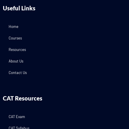
Useful Links
Home
Courses
Resources
About Us
Contact Us
CAT Resources
CAT Exam
CAT Syllabus