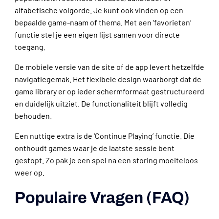
alfabetische volgorde. Je kunt ook vinden op een
bepaalde game-naam of thema. Met een ‘favorieten’
functie stel je een eigen lijst samen voor directe
toegang.
De mobiele versie van de site of de app levert hetzelfde
navigatiegemak. Het flexibele design waarborgt dat de
game library er op ieder schermformaat gestructureerd
en duidelijk uitziet. De functionaliteit blijft volledig
behouden.
Een nuttige extra is de ‘Continue Playing’ functie. Die
onthoudt games waar je de laatste sessie bent
gestopt. Zo pak je een spel na een storing moeiteloos
weer op.
Populaire Vragen (FAQ)