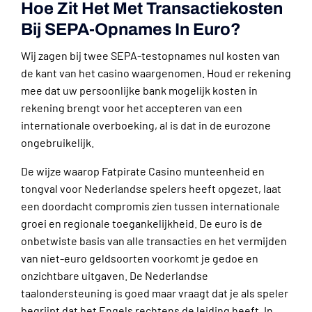
Hoe Zit Het Met Transactiekosten
Bij SEPA-Opnames In Euro?
Wij zagen bij twee SEPA-testopnames nul kosten van
de kant van het casino waargenomen. Houd er rekening
mee dat uw persoonlijke bank mogelijk kosten in
rekening brengt voor het accepteren van een
internationale overboeking, al is dat in de eurozone
ongebruikelijk.
De wijze waarop Fatpirate Casino munteenheid en
tongval voor Nederlandse spelers heeft opgezet, laat
een doordacht compromis zien tussen internationale
groei en regionale toegankelijkheid. De euro is de
onbetwiste basis van alle transacties en het vermijden
van niet-euro geldsoorten voorkomt je gedoe en
onzichtbare uitgaven. De Nederlandse
taalondersteuning is goed maar vraagt dat je als speler
begrijpt dat het Engels rechtens de leiding heeft. In