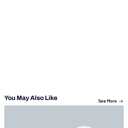
You May Also Like
See More