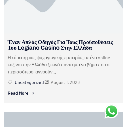
Έναν Απλός Οδηγός Για Τους Προϋποθέσεις
Του Legiano Casino Στην Ελλάδα
Η εύρεση μιας ψυχαγωγικής εμπειρίας σε ένα online
καζίνο στην Ελλάδα ξεκινά πάντα με ένα βήμα που οι
περισσότεροι αγνοούν...
Uncategorized
August 1, 2026
Read More