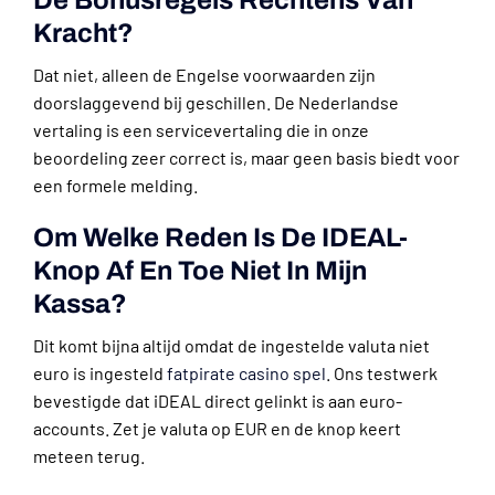
Kracht?
Dat niet, alleen de Engelse voorwaarden zijn
doorslaggevend bij geschillen. De Nederlandse
vertaling is een servicevertaling die in onze
beoordeling zeer correct is, maar geen basis biedt voor
een formele melding.
Om Welke Reden Is De IDEAL-
Knop Af En Toe Niet In Mijn
Kassa?
Dit komt bijna altijd omdat de ingestelde valuta niet
euro is ingesteld
fatpirate casino spel
. Ons testwerk
bevestigde dat iDEAL direct gelinkt is aan euro-
accounts. Zet je valuta op EUR en de knop keert
meteen terug.