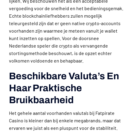
lijken. Wij beschouwen het als een acceptabele
vergoeding voor de snelheid en het bedieningsgemak.
Echte blockchainliefhebbers zullen mogelijk
teleurgesteld zijn dat er geen native crypto-accounts
voorhanden zijn waarmee je meteen vanuit je wallet
kunt inzetten op spellen. Voor de doorsnee
Nederlandse speler die crypto als vervangende
stortingsmethode beschouwt, is de opzet echter
volkomen voldoende en behapbaar.
Beschikbare Valuta’s En
Haar Praktische
Bruikbaarheid
Het gehele aantal voorhanden valuta’s bij Fatpirate
Casino is kleiner dan bij enkele megabrands, maar dat
ervaren we juist als een pluspunt voor de stabiliteit.