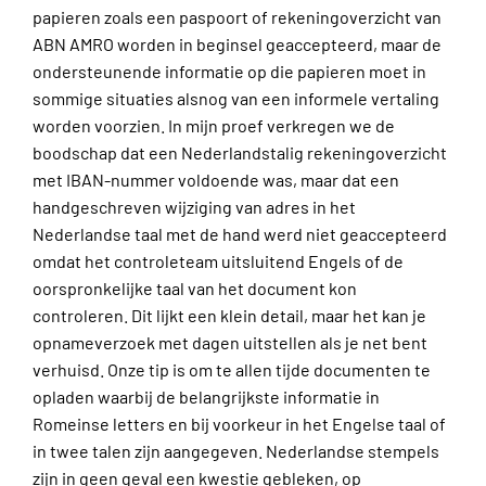
papieren zoals een paspoort of rekeningoverzicht van
ABN AMRO worden in beginsel geaccepteerd, maar de
ondersteunende informatie op die papieren moet in
sommige situaties alsnog van een informele vertaling
worden voorzien. In mijn proef verkregen we de
boodschap dat een Nederlandstalig rekeningoverzicht
met IBAN-nummer voldoende was, maar dat een
handgeschreven wijziging van adres in het
Nederlandse taal met de hand werd niet geaccepteerd
omdat het controleteam uitsluitend Engels of de
oorspronkelijke taal van het document kon
controleren. Dit lijkt een klein detail, maar het kan je
opnameverzoek met dagen uitstellen als je net bent
verhuisd. Onze tip is om te allen tijde documenten te
opladen waarbij de belangrijkste informatie in
Romeinse letters en bij voorkeur in het Engelse taal of
in twee talen zijn aangegeven. Nederlandse stempels
zijn in geen geval een kwestie gebleken, op