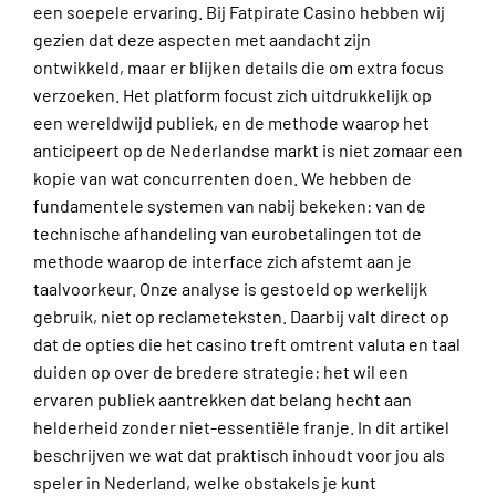
een soepele ervaring. Bij Fatpirate Casino hebben wij
gezien dat deze aspecten met aandacht zijn
ontwikkeld, maar er blijken details die om extra focus
verzoeken. Het platform focust zich uitdrukkelijk op
een wereldwijd publiek, en de methode waarop het
anticipeert op de Nederlandse markt is niet zomaar een
kopie van wat concurrenten doen. We hebben de
fundamentele systemen van nabij bekeken: van de
technische afhandeling van eurobetalingen tot de
methode waarop de interface zich afstemt aan je
taalvoorkeur. Onze analyse is gestoeld op werkelijk
gebruik, niet op reclameteksten. Daarbij valt direct op
dat de opties die het casino treft omtrent valuta en taal
duiden op over de bredere strategie: het wil een
ervaren publiek aantrekken dat belang hecht aan
helderheid zonder niet-essentiële franje. In dit artikel
beschrijven we wat dat praktisch inhoudt voor jou als
speler in Nederland, welke obstakels je kunt