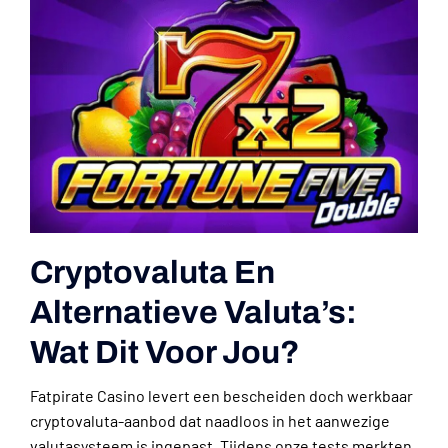
Cryptovaluta En
Alternatieve Valuta’s:
Wat Dit Voor Jou?
Fatpirate Casino levert een bescheiden doch werkbaar
cryptovaluta-aanbod dat naadloos in het aanwezige
valutasysteem is ingepast. Tijdens onze tests merkten