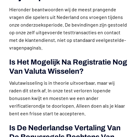
Hieronder beantwoorden wij de meest prangende
vragen die spelers uit Nederland ons vroegen tijdens
onze onderzoeksperiode. De bevindingen zijn gestoeld
op onze zelf uitgevoerde testtransacties en contact
met de klantendienst, niet op standaard veelgestelde-
vragenpagina’s.
Is Het Mogelijk Na Registratie Nog
Van Valuta Wisselen?
Valutawisseling is in theorie uitvoerbaar, maar wij
raden dit sterk af. In onze test verloren lopende
bonussen kwijt en moesten we een ander
verificatierondje te doorlopen. Alleen doen als je klaar
bent een frisse start te accepteren.
Is De Nederlandse Vertaling Van
De Bonusregels Rechtens Van