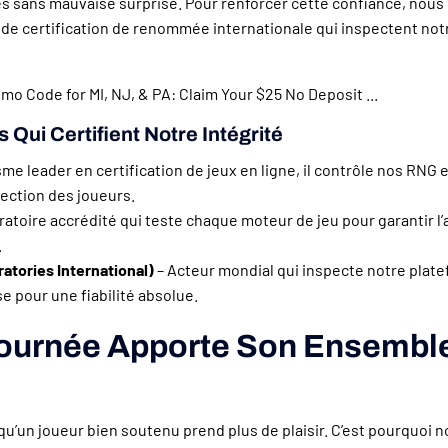
ués sans mauvaise surprise. Pour renforcer cette confiance, nou
de certification de renommée internationale qui inspectent not
Qui Certifient Notre Intégrité
me leader en certification de jeux en ligne, il contrôle nos RNG 
tection des joueurs.
atoire accrédité qui teste chaque moteur de jeu pour garantir l’a
.
atories International)
– Acteur mondial qui inspecte notre plate
e pour une fiabilité absolue.
ournée Apporte Son Ensembl
’un joueur bien soutenu prend plus de plaisir. C’est pourquoi 