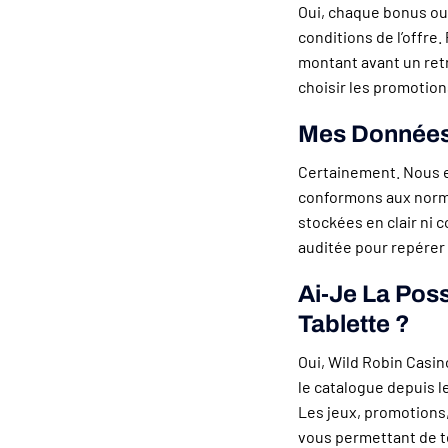
Oui, chaque bonus ou
conditions de l’offre
montant avant un retr
choisir les promotion
Mes Données 
Certainement. Nous e
conformons aux norme
stockées en clair ni 
auditée pour repérer l
Ai-Je La Pos
Tablette ?
Oui, Wild Robin Casin
le catalogue depuis l
Les jeux, promotions,
vous permettant de t