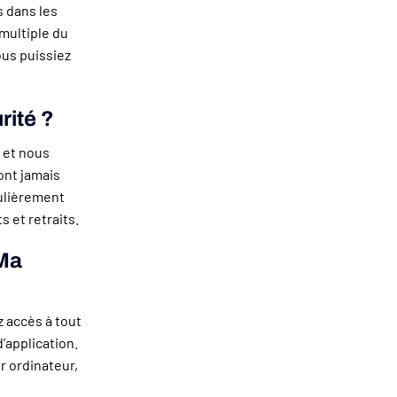
 dans les
 multiple du
ous puissiez
rité ?
 et nous
ont jamais
gulièrement
s et retraits.
 Ma
z accès à tout
’application.
r ordinateur,