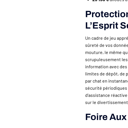
Protectio
L’Esprit S
Un cadre de jeu appré
sûreté de vos donnée
mouture, le même que
scrupuleusement les 
information avec des 
limites de dépôt, de p
par chat en instantan
sécurité périodiques 
d’assistance réactiv
sur le divertissement
Foire Aux