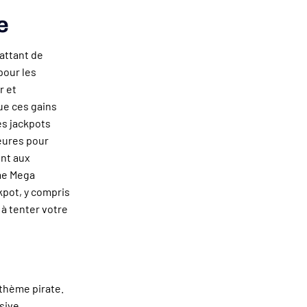
e
battant de
pour les
r et
ue ces gains
es jackpots
eures pour
nt aux
me Mega
kpot, y compris
à tenter votre
thème pirate.
sive.