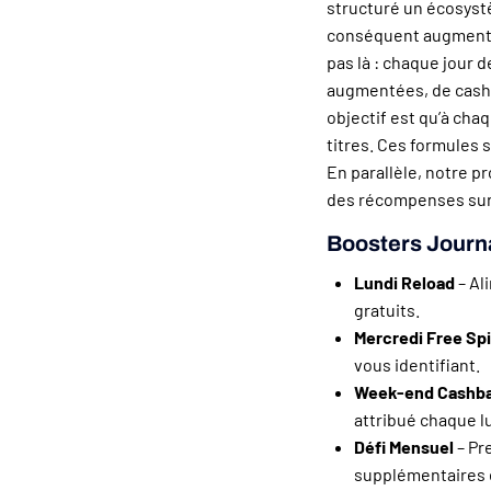
structuré un écosystè
conséquent augmente v
pas là : chaque jour d
augmentées, de cashb
objectif est qu’à cha
titres. Ces formules
En parallèle, notre p
des récompenses sur
Boosters Journa
Lundi Reload
– Al
gratuits.
Mercredi Free Sp
vous identifiant.
Week-end Cashb
attribué chaque l
Défi Mensuel
– Pr
supplémentaires e