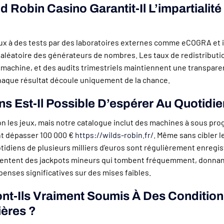
Robin Casino Garantit-Il L’impartialité
ux à des tests par des laboratoires externes comme eCOGRA et iT
e aléatoire des générateurs de nombres. Les taux de redistributi
 machine, et des audits trimestriels maintiennent une transpar
haque résultat découle uniquement de la chance.
s Est-Il Possible D’espérer Au Quotidie
on les jeux, mais notre catalogue inclut des machines à sous pr
t dépasser 100 000 €
https://wilds-robin.fr/
. Même sans cibler l
tidiens de plusieurs milliers d’euros sont régulièrement enregis
sentent des jackpots mineurs qui tombent fréquemment, donnan
nses significatives sur des mises faibles.
nt-Ils Vraiment Soumis À Des Conditio
ières ?