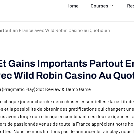
Home
Courses
Re
Partout en France avec Wild Robin Casino au Quotidien
 Et Gains Importants Partout E
ec Wild Robin Casino Au Quot
chaque joueur cherche deux choses essentielles : la certitude 
s et la possibilité de obtenir des gratifications qui changent un
ous avons forgé notre image en combinant ces deux exigences s
iers de passionnés venus de toute la France apprécient notre ho
ottes. Nous ne nous limitons pas de annoncer le fair play ; nous