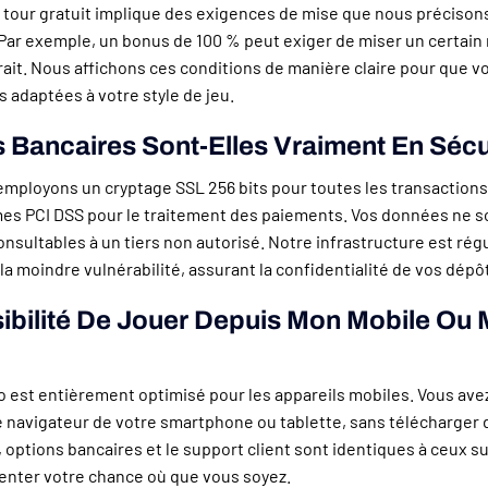
 tour gratuit implique des exigences de mise que nous précisons
. Par exemple, un bonus de 100 % peut exiger de miser un certain
ait. Nous affichons ces conditions de manière claire pour que v
s adaptées à votre style de jeu.
Bancaires Sont-Elles Vraiment En Sécu
mployons un cryptage SSL 256 bits pour toutes les transactions
s PCI DSS pour le traitement des paiements. Vos données ne s
consultables à un tiers non autorisé. Notre infrastructure est ré
a moindre vulnérabilité, assurant la confidentialité de vos dépôt
sibilité De Jouer Depuis Mon Mobile Ou
o est entièrement optimisé pour les appareils mobiles. Vous ave
e navigateur de votre smartphone ou tablette, sans télécharger d
 options bancaires et le support client sont identiques à ceux su
enter votre chance où que vous soyez.