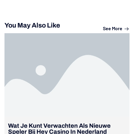
You May Also Like
See More
Wat Je Kunt Verwachten Als Nieuwe
Speler Bij Hey Casino In Nederland