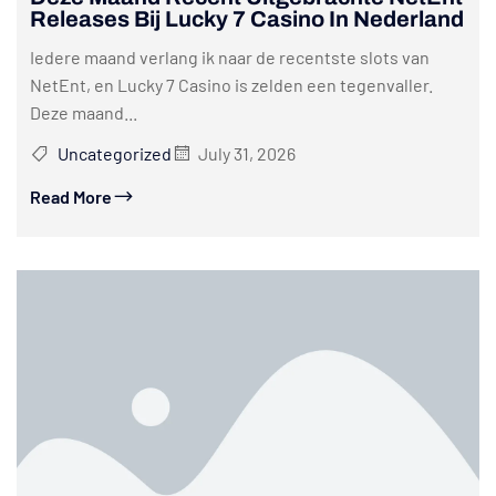
Releases Bij Lucky 7 Casino In Nederland
Iedere maand verlang ik naar de recentste slots van
NetEnt, en Lucky 7 Casino is zelden een tegenvaller.
Deze maand...
Uncategorized
July 31, 2026
Read More