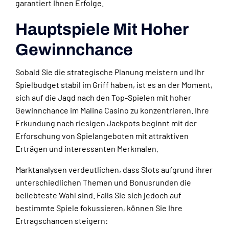
garantiert Ihnen Erfolge.
Hauptspiele Mit Hoher
Gewinnchance
Sobald Sie die strategische Planung meistern und Ihr
Spielbudget stabil im Griff haben, ist es an der Moment,
sich auf die Jagd nach den Top-Spielen mit hoher
Gewinnchance im Malina Casino zu konzentrieren. Ihre
Erkundung nach riesigen Jackpots beginnt mit der
Erforschung von Spielangeboten mit attraktiven
Erträgen und interessanten Merkmalen.
Marktanalysen verdeutlichen, dass Slots aufgrund ihrer
unterschiedlichen Themen und Bonusrunden die
beliebteste Wahl sind. Falls Sie sich jedoch auf
bestimmte Spiele fokussieren, können Sie Ihre
Ertragschancen steigern: