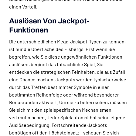
einen Vorteil.
Auslösen Von Jackpot-
Funktionen
Die unterschiedlichen Mega-Jackpot-Typen zu kennen,
ist nur die Oberfläche des Eisbergs. Erst wenn Sie
begreifen, wie Sie diese ungewöhnlichen Funktionen
auslösen, beginnt das tatsächliche Spiel. Sie
entdecken die strategischen Feinheiten, die aus Zufall
eine Chance machen. Jackpots werden typischerweise
durch das Treffen bestimmter Symbole in einer
bestimmten Reihenfolge oder während besonderer
Bonusrunden aktiviert. Um sie zu beherrschen, müssen
Sie sich mit den spielspezifischen Mechanismen
vertraut machen. Jeder Spielautomat hat seine eigene
Auslösebedingung. Fortschreitende Jackpots
benötigen oft den Höchsteinsatz – scheuen Sie sich