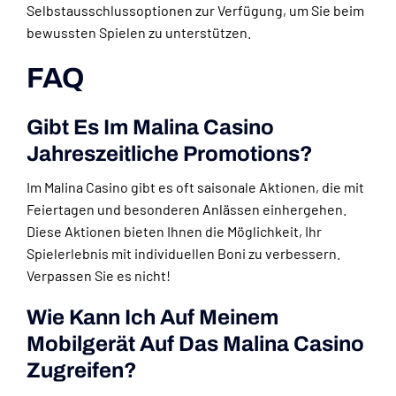
Selbstausschlussoptionen zur Verfügung, um Sie beim
bewussten Spielen zu unterstützen.
FAQ
Gibt Es Im Malina Casino
Jahreszeitliche Promotions?
Im Malina Casino gibt es oft saisonale Aktionen, die mit
Feiertagen und besonderen Anlässen einhergehen.
Diese Aktionen bieten Ihnen die Möglichkeit, Ihr
Spielerlebnis mit individuellen Boni zu verbessern.
Verpassen Sie es nicht!
Wie Kann Ich Auf Meinem
Mobilgerät Auf Das Malina Casino
Zugreifen?