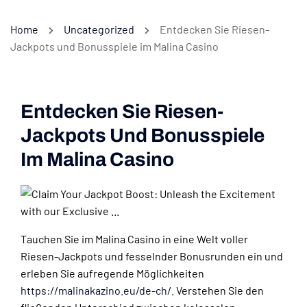
Home
Uncategorized
Entdecken Sie Riesen-
Jackpots und Bonusspiele im Malina Casino
Entdecken Sie Riesen-
Jackpots Und Bonusspiele
Im Malina Casino
Tauchen Sie im Malina Casino in eine Welt voller
Riesen-Jackpots und fesselnder Bonusrunden ein und
erleben Sie aufregende Möglichkeiten
https://malinakazino.eu/de-ch/
. Verstehen Sie den