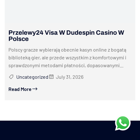
Przelewy24 Visa W Dudespin Casino W
Polsce
Polscy gracze wybierają obecnie kasyn online z bogatą
biblioteką gier, ale przede wszystkim z komfortowymi i
sprawdzonymi metodami płatności, dopasowanymi...
Uncategorized
July 31, 2026
Read More