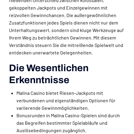
fließenden Unterschied zwischen kolossalen,
gekoppelten Jackpots und Einzelgewinnen mit
reizvollen Gewinnchancen. Die außergewöhnlichen
Zusatzfunktionen jedes Spiels dienen nicht nur dem
Unterhaltungswert, sondern sind kluge Werkzeuge auf
Ihrem Weg zu beträchtlichen Gewinnen. Mit diesem
Verständnis steuern Sie die mitreißende Spielwelt und
entdecken unerwartete Gelegenheiten.
Die Wesentlichen
Erkenntnisse
Malina Casino bietet Riesen-Jackpots mit
verbundenen und eigenständigen Optionen für
variierende Gewinnmöglichkeiten.
Bonusrunden in Malina Casino-Spielen sind durch
das Begreifen bestimmter Spielabläufe und
Auslösebedingungen zugänglich.