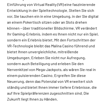
Einführung von Virtual Reality (VR) eine faszinierende
Entwicklung in der Spieltechnologie. Stellen Sie sich
vor, Sie tauchen ein in eine Umgebung, in der Sie digital
an einem Pokertisch sitzen oder an Slots drehen
können – über traditioneller Bildschirme. VR verändert
Ihr Gaming-Erlebnis, indem es Ihnen nicht nur ein Spiel,
sondern ein Erlebnis bietet. Mit den Fortschritten der
VR-Technologie bleibt das Malina Casino führend und
bietet Ihnen unvergleichliche, mitreißende
Umgebungen. Erleben Sie nicht nur Aufregung,
sondern auch Beteiligung und erleben Sie den
Nervenkitzel von Mega-Jackpots, als wären Sie real in
einem pulsierenden Casino. Ergreifen Sie diese
Neuerung, denn das Potenzial von VR erweitert sich
ständig und bietet Ihnen immer tiefere Erlebnisse, die
auf Ihre Spielpräferenzen zugeschnitten sind. Die
Zukunft liegt Ihnen zu Händen.