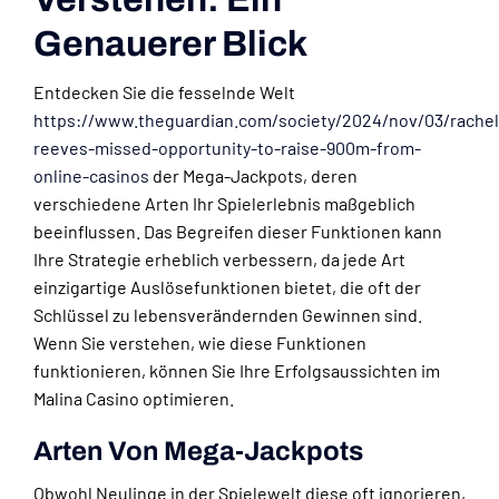
Genauerer Blick
Entdecken Sie die fesselnde Welt
https://www.theguardian.com/society/2024/nov/03/rachel
reeves-missed-opportunity-to-raise-900m-from-
online-casinos
der Mega-Jackpots, deren
verschiedene Arten Ihr Spielerlebnis maßgeblich
beeinflussen. Das Begreifen dieser Funktionen kann
Ihre Strategie erheblich verbessern, da jede Art
einzigartige Auslösefunktionen bietet, die oft der
Schlüssel zu lebensverändernden Gewinnen sind.
Wenn Sie verstehen, wie diese Funktionen
funktionieren, können Sie Ihre Erfolgsaussichten im
Malina Casino optimieren.
Arten Von Mega-Jackpots
Obwohl Neulinge in der Spielewelt diese oft ignorieren,