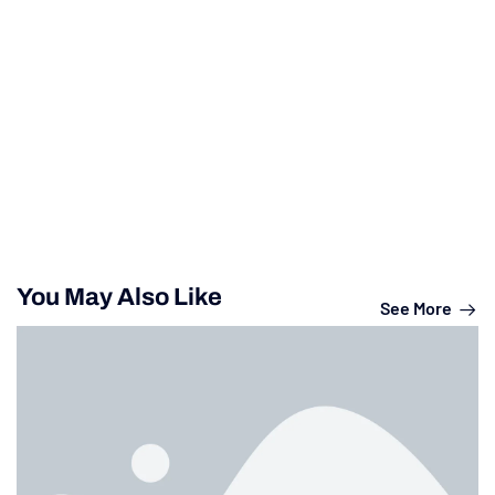
You May Also Like
See More