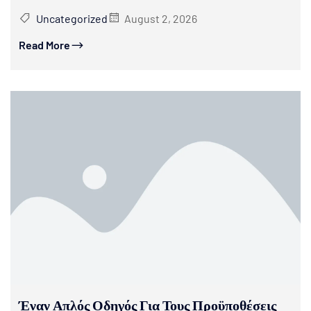
Uncategorized
August 2, 2026
Read More
Έναν Απλός Οδηγός Για Τους Προϋποθέσεις