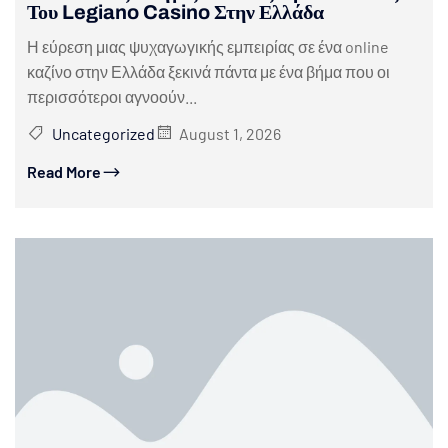
Του Legiano Casino Στην Ελλάδα
Η εύρεση μιας ψυχαγωγικής εμπειρίας σε ένα online
καζίνο στην Ελλάδα ξεκινά πάντα με ένα βήμα που οι
περισσότεροι αγνοούν...
Uncategorized
August 1, 2026
Read More