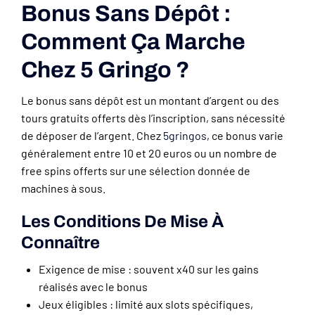
Bonus Sans Dépôt :
Comment Ça Marche
Chez 5 Gringo ?
Le bonus sans dépôt est un montant d’argent ou des
tours gratuits offerts dès l’inscription, sans nécessité
de déposer de l’argent. Chez
5gringos
, ce bonus varie
généralement entre 10 et 20 euros ou un nombre de
free spins offerts sur une sélection donnée de
machines à sous.
Les Conditions De Mise À
Connaître
Exigence de mise : souvent x40 sur les gains
réalisés avec le bonus
Jeux éligibles : limité aux slots spécifiques,