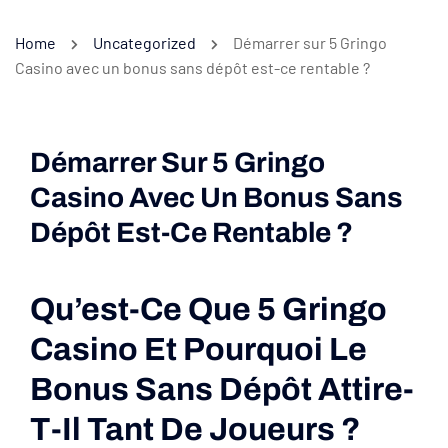
Home
Uncategorized
Démarrer sur 5 Gringo
Casino avec un bonus sans dépôt est-ce rentable ?
Démarrer Sur 5 Gringo
Casino Avec Un Bonus Sans
Dépôt Est-Ce Rentable ?
Qu’est-Ce Que 5 Gringo
Casino Et Pourquoi Le
Bonus Sans Dépôt Attire-
T-Il Tant De Joueurs ?