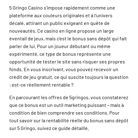
5 Gringo Casino s’impose rapidement comme une
plateforme aux couleurs originales et à l’univers
décalé, attirant un public exigeant en quête de
nouveautés. Ce casino en ligne propose un large
éventail de jeux, mais c’est le bonus sans dépôt qui fait
parler de lui. Pour un joueur débutant ou même
expérimenté, ce type de bonus représente une
opportunité de tester le site sans risquer ses propres
fonds. En vous inscrivant, vous pouvez recevoir un
crédit de jeu gratuit, ce qui suscite toujours la question
: est-ce réellement rentable ?
En parcourant les offres de 5gringos, vous constaterez
que ce bonus est un outil marketing puissant – mais à
condition de bien comprendre ses conditions. Pour
tout savoir sur la rentabilité réelle du bonus sans dépôt
sur 5 Gringo, suivez ce guide détaillé.