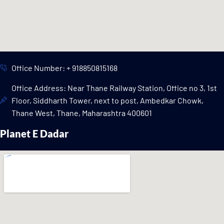
Office Number: + 918850815168
Office Address: Near Thane Railway Station, Office no 3, 1st
Floor, Siddharth Tower, next to post, Ambedkar Chowk,
Thane West, Thane, Maharashtra 400601
Planet E Dadar