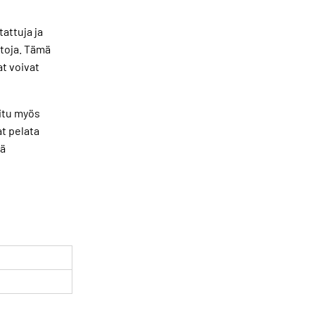
attuja ja
ttoja. Tämä
t voivat
itu myös
at pelata
tä