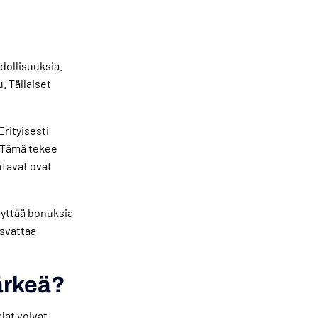
dollisuuksia.
. Tällaiset
rityisesti
. Tämä tekee
utavat ovat
äyttää bonuksia
svattaa
ärkeä?
jat voivat