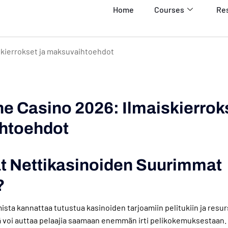
Home
Courses
Re
iskierrokset ja maksuvaihtoehdot
ne Casino 2026: Ilmaiskierrok
htoehdot
t Nettikasinoiden Suurimmat
?
ista kannattaa tutustua kasinoiden tarjoamiin pelitukiin ja resur
ä voi auttaa pelaajia saamaan enemmän irti pelikokemuksestaan.