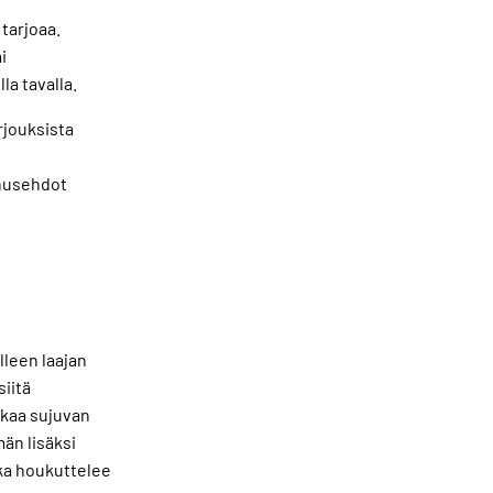
tarjoaa.
i
la tavalla.
rjouksista
onusehdot
lleen laajan
siitä
akaa sujuvan
än lisäksi
ka houkuttelee