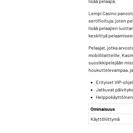
lisää pelaajia.
Lempi Casino panostaa
sertifioituja, joten p
lisää pelaajien luott
keskittyä pelaamiseen
Pelaajat, jotka arvos
mobiililaitteille. Kasi
suosikkipelejään miss
houkuttelevampaa, ja 
Erityiset VIP-ohjel
Jatkuvat päivityks
Helppokäyttöinen 
Ominaisuus
Käyttöliittymä