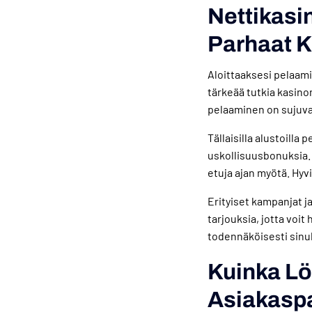
Nettikasi
Parhaat 
Aloittaaksesi pelaamis
tärkeää tutkia kasino
pelaaminen on sujuvaa
Tällaisilla alustoilla
uskollisuusbonuksia. 
etuja ajan myötä. Hyv
Erityiset kampanjat ja
tarjouksia, jotta voit
todennäköisesti sinu
Kuinka Lö
Asiakaspa