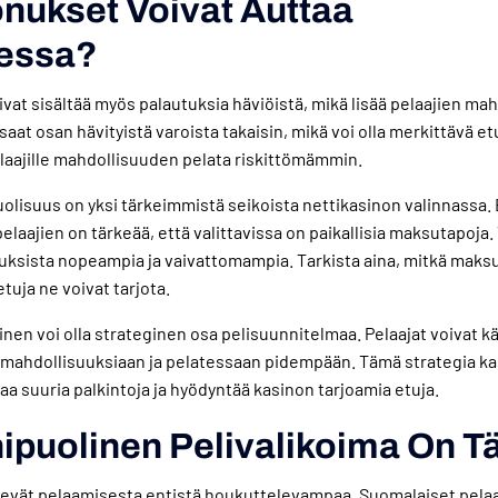
nukset Voivat Auttaa
essa?
ivat sisältää myös palautuksia häviöistä, mikä lisää pelaajien mah
saat osan hävityistä varoista takaisin, mikä voi olla merkittävä etu
laajille mahdollisuuden pelata riskittömämmin.
isuus on yksi tärkeimmistä seikoista nettikasinon valinnassa. E
laajien on tärkeää, että valittavissa on paikallisia maksutapoja
utuksista nopeampia ja vaivattomampia. Tarkista aina, mitkä maks
etuja ne voivat tarjota.
n voi olla strateginen osa pelisuunnitelmaa. Pelaajat voivat k
mahdollisuuksiaan ja pelatessaan pidempään. Tämä strategia ka
aa suuria palkintoja ja hyödyntää kasinon tarjoamia etuja.
ipuolinen Pelivalikoima On T
kevät pelaamisesta entistä houkuttelevampaa. Suomalaiset pelaa