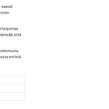
t saavat
 ennen
ä helpottaa
tärkeää, että
likokemusta.
sesta entistä