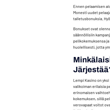
Ennen pelaamisen aloi
Monesti uudet pelaajat
talletusbonuksia. Hyö
Bonukset ovat olenna
säännöllisiin kampanj
pelikokemuksensa ja 
huolellisesti, jotta y
Minkälais
Järjestää
Lempi Kasino on yksi 
valikoiman erilaisia p
erinomaisen vaihtoehd
kokemuksen, sillä pel
verovapaat voitot ov