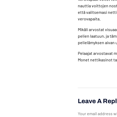
nauttia voittojen nos
että valitsemasi netti
verovapaita.
Mikäli arvostat visuaal
pelien laatuun, ja tä
pelielämyksen aivan u
Pelaajat arvostavat m
Monet nettikasinot tar
Leave A Repl
Your email address wi