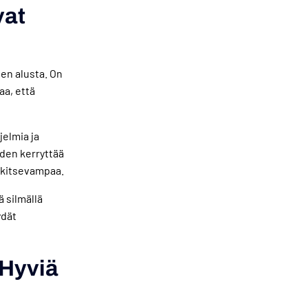
vat
nen alusta. On
aa, että
jelmia ja
uden kerryttää
alkitsevampaa.
ä silmällä
ydät
 Hyviä