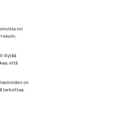
sinoista voi
rroksiin.
it löytää
kaa, että
 Kasinoiden on
ä tarkoittaa,