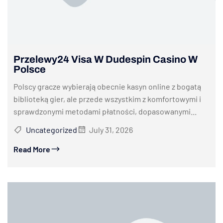
Przelewy24 Visa W Dudespin Casino W
Polsce
Polscy gracze wybierają obecnie kasyn online z bogatą
biblioteką gier, ale przede wszystkim z komfortowymi i
sprawdzonymi metodami płatności, dopasowanymi...
Uncategorized
July 31, 2026
Read More