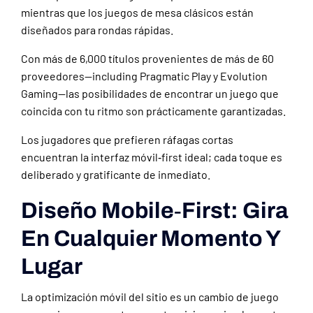
mientras que los juegos de mesa clásicos están
diseñados para rondas rápidas.
Con más de 6,000 títulos provenientes de más de 60
proveedores—including Pragmatic Play y Evolution
Gaming—las posibilidades de encontrar un juego que
coincida con tu ritmo son prácticamente garantizadas.
Los jugadores que prefieren ráfagas cortas
encuentran la interfaz móvil‑first ideal; cada toque es
deliberado y gratificante de inmediato.
Diseño Mobile‑First: Gira
En Cualquier Momento Y
Lugar
La optimización móvil del sitio es un cambio de juego