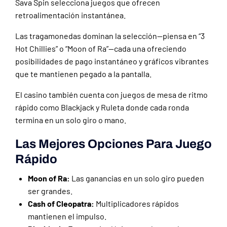
Sava Spin selecciona juegos que ofrecen
retroalimentación instantánea.
Las tragamonedas dominan la selección—piensa en “3
Hot Chillies” o “Moon of Ra”—cada una ofreciendo
posibilidades de pago instantáneo y gráficos vibrantes
que te mantienen pegado a la pantalla.
El casino también cuenta con juegos de mesa de ritmo
rápido como Blackjack y Ruleta donde cada ronda
termina en un solo giro o mano.
Las Mejores Opciones Para Juego
Rápido
Moon of Ra:
Las ganancias en un solo giro pueden
ser grandes.
Cash of Cleopatra:
Multiplicadores rápidos
mantienen el impulso.