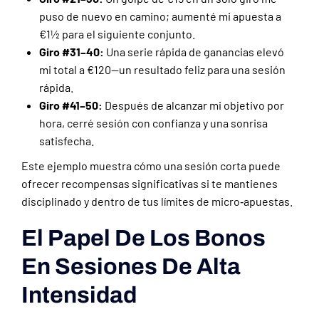
puso de nuevo en camino; aumenté mi apuesta a
€1½ para el siguiente conjunto.
Giro #31–40:
Una serie rápida de ganancias elevó
mi total a €120—un resultado feliz para una sesión
rápida.
Giro #41–50:
Después de alcanzar mi objetivo por
hora, cerré sesión con confianza y una sonrisa
satisfecha.
Este ejemplo muestra cómo una sesión corta puede
ofrecer recompensas significativas si te mantienes
disciplinado y dentro de tus límites de micro‑apuestas.
El Papel De Los Bonos
En Sesiones De Alta
Intensidad