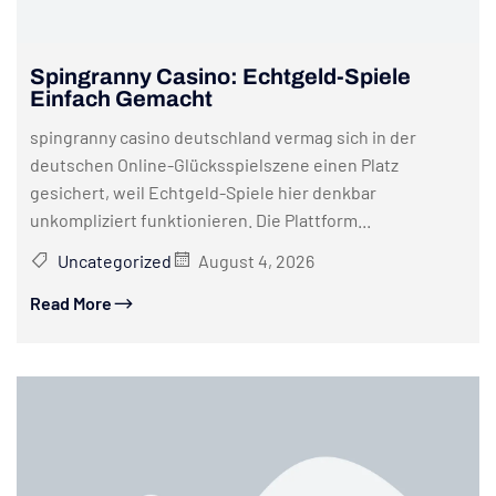
Spingranny Casino: Echtgeld-Spiele
Einfach Gemacht
spingranny casino deutschland vermag sich in der
deutschen Online-Glücksspielszene einen Platz
gesichert, weil Echtgeld-Spiele hier denkbar
unkompliziert funktionieren. Die Plattform...
Uncategorized
August 4, 2026
Read More