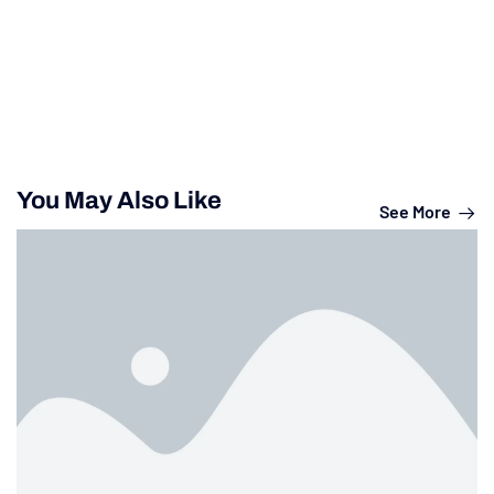
You May Also Like
See More