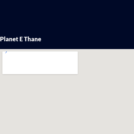
Planet E Thane