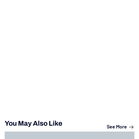
You May Also Like
See More