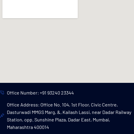
Office Number: +91 93240 23344
Office Address: Office No. 104, 1st Floor, Civic Centre,
Dasturwadi MMGS Marg, &, Kailash Lassi, near Dadar Railway
Station, opp. Sunshine Plaza, Dadar East, Mumbai,
Maharashtra 400014