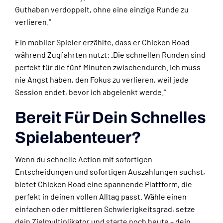
Guthaben verdoppelt, ohne eine einzige Runde zu
verlieren.“
Ein mobiler Spieler erzählte, dass er Chicken Road
während Zugfahrten nutzt: „Die schnellen Runden sind
perfekt für die fünf Minuten zwischendurch. Ich muss
nie Angst haben, den Fokus zu verlieren, weil jede
Session endet, bevor ich abgelenkt werde.“
Bereit Für Dein Schnelles
Spielabenteuer?
Wenn du schnelle Action mit sofortigen
Entscheidungen und sofortigen Auszahlungen suchst,
bietet Chicken Road eine spannende Plattform, die
perfekt in deinen vollen Alltag passt. Wähle einen
einfachen oder mittleren Schwierigkeitsgrad, setze
dein Zielmultiplikator und starte noch heute – dein