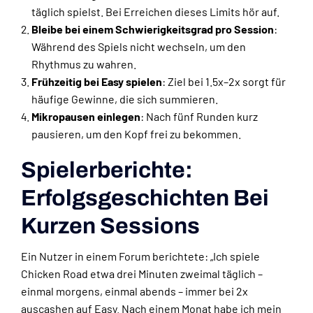
täglich spielst. Bei Erreichen dieses Limits hör auf.
Bleibe bei einem Schwierigkeitsgrad pro Session
:
Während des Spiels nicht wechseln, um den
Rhythmus zu wahren.
Frühzeitig bei Easy spielen
: Ziel bei 1.5x–2x sorgt für
häufige Gewinne, die sich summieren.
Mikropausen einlegen
: Nach fünf Runden kurz
pausieren, um den Kopf frei zu bekommen.
Spielerberichte:
Erfolgsgeschichten Bei
Kurzen Sessions
Ein Nutzer in einem Forum berichtete: „Ich spiele
Chicken Road etwa drei Minuten zweimal täglich –
einmal morgens, einmal abends – immer bei 2x
auscashen auf Easy. Nach einem Monat habe ich mein