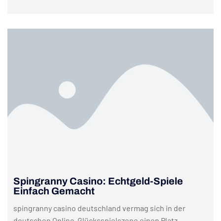
Spingranny Casino: Echtgeld-Spiele
Einfach Gemacht
spingranny casino deutschland vermag sich in der
deutschen Online-Glücksspielszene einen Platz