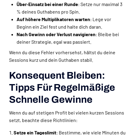
Über‑Einsatz bei einer Runde
: Setze nur maximal 3
% deines Guthabens pro Spin.
Auf höhere Multiplikatoren warten
: Lege vor
Beginn ein Ziel fest und halte dich daran.
Nach Gewinn oder Verlust navigieren
: Bleibe bei
deiner Strategie, egal was passiert.
Wenn du diese Fehler vorhersehst, hältst du deine
Sessions kurz und dein Guthaben stabil.
Konsequent Bleiben:
Tipps Für Regelmäßige
Schnelle Gewinne
Wenn du auf stetigen Profit bei vielen kurzen Sessions
setzt, beachte diese Richtlinien:
Setze ein Tageslimit
: Bestimme, wie viele Minuten du