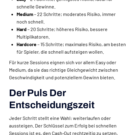
schnelle Gewinne.
Medium
– 22 Schritte; moderates Risiko, immer
noch schnell.
Hard
– 20 Schritte; höheres Risiko, bessere
Multiplikatoren.
Hardcore
– 15 Schritte; maximales Risiko, am besten
für Spieler, die schnell aufsteigen wollen.
Für kurze Sessions eignen sich vor allem Easy oder
Medium, da sie das richtige Gleichgewicht zwischen
Geschwindigkeit und potenziellem Gewinn bieten.
Der Puls Der
Entscheidungszeit
Jeder Schritt stellt eine Wahl: weiterlaufen oder
aussteigen. Der Schlüssel zum Erfolg bei schnellen
Sessions ist es, den Cash‑Out rechtzeitig zu setzen,