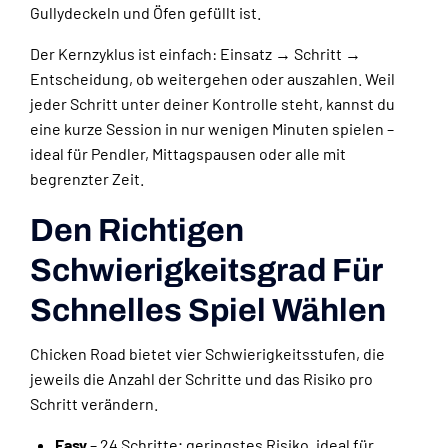
Gullydeckeln und Öfen gefüllt ist.
Der Kernzyklus ist einfach: Einsatz → Schritt →
Entscheidung, ob weitergehen oder auszahlen. Weil
jeder Schritt unter deiner Kontrolle steht, kannst du
eine kurze Session in nur wenigen Minuten spielen –
ideal für Pendler, Mittagspausen oder alle mit
begrenzter Zeit.
Den Richtigen
Schwierigkeitsgrad Für
Schnelles Spiel Wählen
Chicken Road bietet vier Schwierigkeitsstufen, die
jeweils die Anzahl der Schritte und das Risiko pro
Schritt verändern.
Easy
– 24 Schritte; geringstes Risiko, ideal für