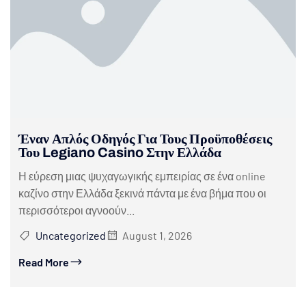
Έναν Απλός Οδηγός Για Τους Προϋποθέσεις
Του Legiano Casino Στην Ελλάδα
Η εύρεση μιας ψυχαγωγικής εμπειρίας σε ένα online
καζίνο στην Ελλάδα ξεκινά πάντα με ένα βήμα που οι
περισσότεροι αγνοούν...
Uncategorized
August 1, 2026
Read More