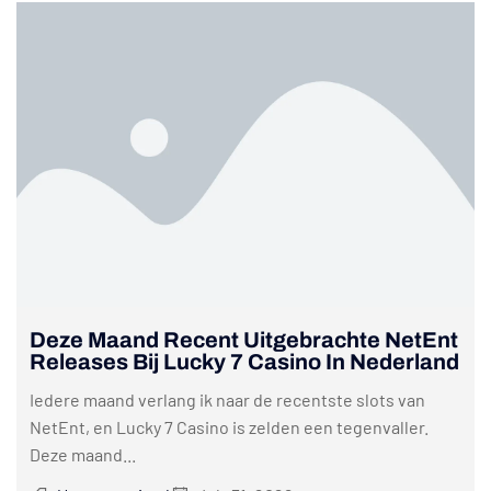
Deze Maand Recent Uitgebrachte NetEnt
Releases Bij Lucky 7 Casino In Nederland
Iedere maand verlang ik naar de recentste slots van
NetEnt, en Lucky 7 Casino is zelden een tegenvaller.
Deze maand...