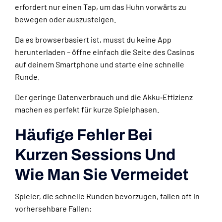
erfordert nur einen Tap, um das Huhn vorwärts zu
bewegen oder auszusteigen.
Da es browserbasiert ist, musst du keine App
herunterladen – öffne einfach die Seite des Casinos
auf deinem Smartphone und starte eine schnelle
Runde.
Der geringe Datenverbrauch und die Akku‑Effizienz
machen es perfekt für kurze Spielphasen.
Häufige Fehler Bei
Kurzen Sessions Und
Wie Man Sie Vermeidet
Spieler, die schnelle Runden bevorzugen, fallen oft in
vorhersehbare Fallen: