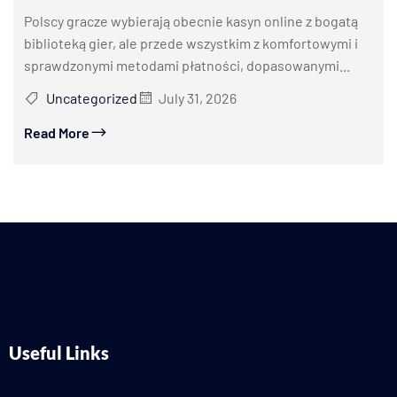
Polscy gracze wybierają obecnie kasyn online z bogatą
biblioteką gier, ale przede wszystkim z komfortowymi i
sprawdzonymi metodami płatności, dopasowanymi...
Uncategorized
July 31, 2026
Read More
Useful Links