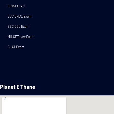
IPMAT Exam
SSC CHSL Exam
SSC CGL Exam
MH CET Law Exam
CLAT Exam
Planet E Thane