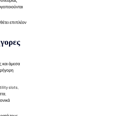
 συνεδρίας
ργοποιούνται
σθέτει επιπλέον
ήγορες
ς και άμεσα
γρήγορη
lity slots.
πτα.
ονικά
κρατά τους