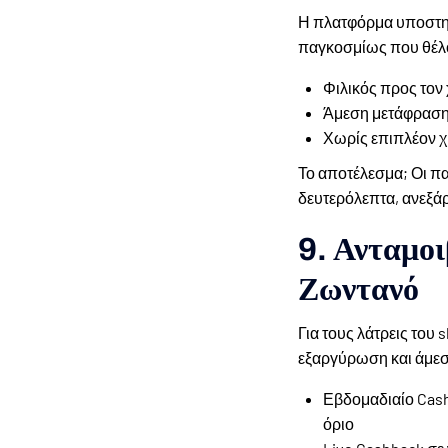
Η πλατφόρμα υποστηρ
παγκοσμίως που θέλο
Φιλικός προς τον
Άμεση μετάφραση
Χωρίς επιπλέον 
Το αποτέλεσμα; Οι πα
δευτερόλεπτα, ανεξάρ
9. Ανταμο
Ζωντανό
Για τους λάτρεις του 
εξαργύρωση και άμεσ
Εβδομαδιαίο Cash
όριο