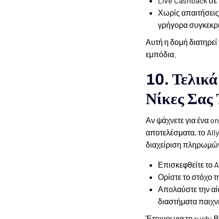
Live Cashback σε 
Χωρίς απαιτήσεις
γρήγορα συγκεκρι
Αυτή η δομή διατηρεί 
εμπόδια.
10. Τελικά
Νίκες Σας
Αν ψάχνετε για ένα o
αποτελέσματα, το All
διαχείριση πληρωμών 
Επισκεφθείτε το Al
Ορίστε το στόχο τ
Απολαύστε την αί
διαστήματα παιχνι
Έτοιμοι για το rush; 