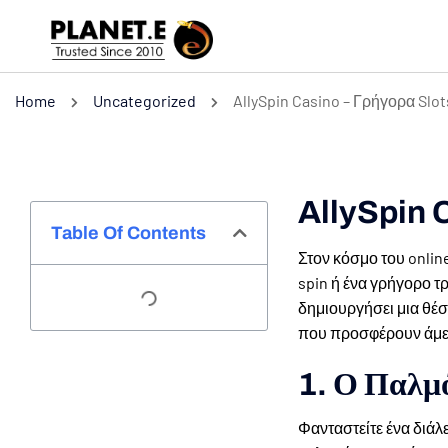
Home
Uncategorized
AllySpin Casino – Γρήγορα Slo
AllySpin 
Table Of Contents
Στον κόσμο του onlin
spin ή ένα γρήγορο τρ
δημιουργήσει μια θέ
που προσφέρουν άμεσ
1. Ο Παλμ
Φανταστείτε ένα διάλε