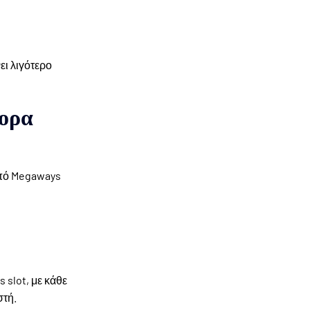
ι λιγότερο
γορα
από Megaways
 slot, με κάθε
στή.