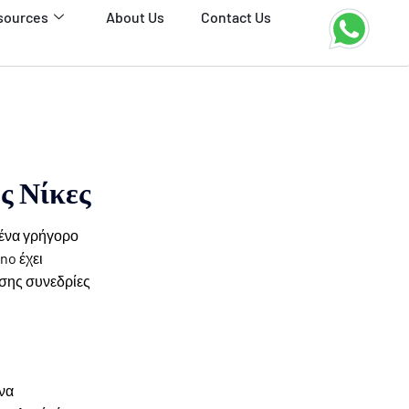
sources
About Us
Contact Us
ς Νίκες
 ένα γρήγορο
no έχει
ασης συνεδρίες
 να