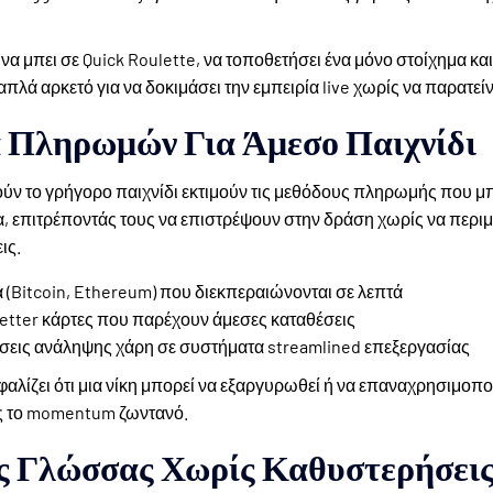
να μπει σε Quick Roulette, να τοποθετήσει ένα μόνο στοίχημα και
λά αρκετό για να δοκιμάσει την εμπειρία live χωρίς να παρατείν
α Πληρωμών Για Άμεσο Παιχνίδι
ούν το γρήγορο παιχνίδι εκτιμούν τις μεθόδους πληρωμής που μ
, επιτρέποντάς τους να επιστρέψουν στην δράση χωρίς να περι
ις.
(Bitcoin, Ethereum) που διεκπεραιώνονται σε λεπτά
Better κάρτες που παρέχουν άμεσες καταθέσεις
εις ανάληψης χάρη σε συστήματα streamlined επεξεργασίας
φαλίζει ότι μια νίκη μπορεί να εξαργυρωθεί ή να επαναχρησιμοπο
ς το momentum ζωντανό.
ές Γλώσσας Χωρίς Καθυστερήσει