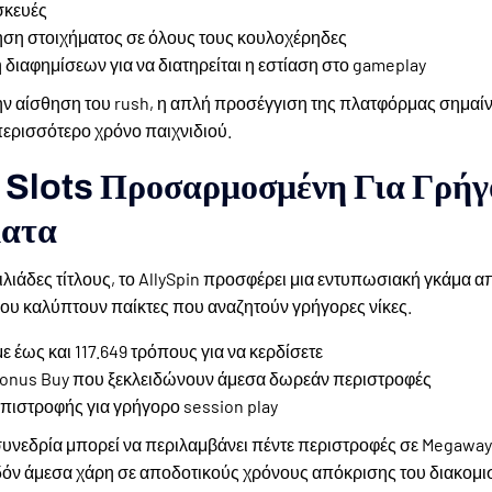
σκευές
ηση στοιχήματος σε όλους τους κουλοχέρηδες
διαφημίσεων για να διατηρείται η εστίαση στο gameplay
ν αίσθηση του rush, η απλή προσέγγιση της πλατφόρμας σημαίνε
περισσότερο χρόνο παιχνιδιού.
ή Slots Προσαρμοσμένη Για Γρή
ματα
λιάδες τίτλους, το AllySpin προσφέρει μια εντυπωσιακή γκάμα 
που καλύπτουν παίκτες που αναζητούν γρήγορες νίκες.
ε έως και 117.649 τρόπους για να κερδίσετε
Bonus Buy που ξεκλειδώνουν άμεσα δωρεάν περιστροφές
ιστροφής για γρήγορο session play
υνεδρία μπορεί να περιλαμβάνει πέντε περιστροφές σε Megaways
δόν άμεσα χάρη σε αποδοτικούς χρόνους απόκρισης του διακομι