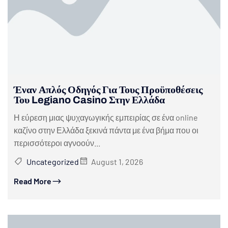
Έναν Απλός Οδηγός Για Τους Προϋποθέσεις
Του Legiano Casino Στην Ελλάδα
Η εύρεση μιας ψυχαγωγικής εμπειρίας σε ένα online
καζίνο στην Ελλάδα ξεκινά πάντα με ένα βήμα που οι
περισσότεροι αγνοούν...
Uncategorized
August 1, 2026
Read More