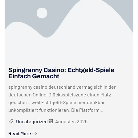
Spingranny Casino: Echtgeld-Spiele
Einfach Gemacht
spingranny casino deutschland vermag sich in der
deutschen Online-Glücksspielszene einen Platz
gesichert, weil Echtgeld-Spiele hier denkbar
unkompliziert funktionieren. Die Plattform...
Uncategorized
August 4, 2026
Read More