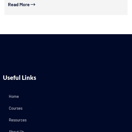
Read More
Useful Links
Home
Courses
Resources
About Us