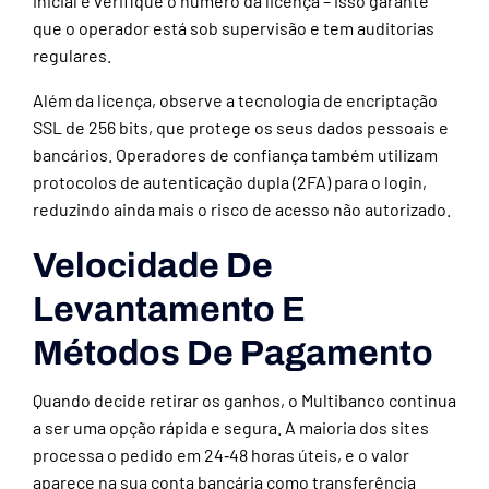
inicial e verifique o número da licença – isso garante
que o operador está sob supervisão e tem auditorias
regulares.
Além da licença, observe a tecnologia de encriptação
SSL de 256 bits, que protege os seus dados pessoais e
bancários. Operadores de confiança também utilizam
protocolos de autenticação dupla (2FA) para o login,
reduzindo ainda mais o risco de acesso não autorizado.
Velocidade De
Levantamento E
Métodos De Pagamento
Quando decide retirar os ganhos, o Multibanco continua
a ser uma opção rápida e segura. A maioria dos sites
processa o pedido em 24‑48 horas úteis, e o valor
aparece na sua conta bancária como transferência