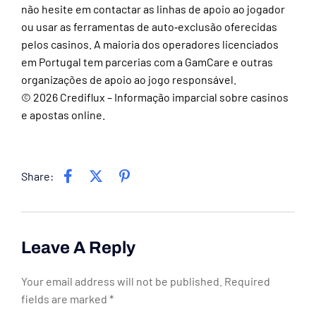
não hesite em contactar as linhas de apoio ao jogador
ou usar as ferramentas de auto‑exclusão oferecidas
pelos casinos. A maioria dos operadores licenciados
em Portugal tem parcerias com a GamCare e outras
organizações de apoio ao jogo responsável.
© 2026 Crediflux – Informação imparcial sobre casinos
e apostas online.
Share:
Leave A Reply
Your email address will not be published.
Required
fields are marked
*