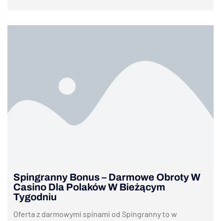
Spingranny Bonus – Darmowe Obroty W
Casino Dla Polaków W Bieżącym
Tygodniu
Oferta z darmowymi spinami od Spingranny to w