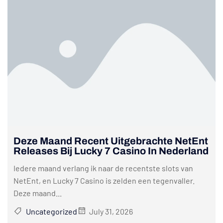
Deze Maand Recent Uitgebrachte NetEnt
Releases Bij Lucky 7 Casino In Nederland
Iedere maand verlang ik naar de recentste slots van
NetEnt, en Lucky 7 Casino is zelden een tegenvaller.
Deze maand...
Uncategorized
July 31, 2026