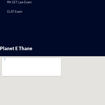
MH CET Law Exam
CLAT Exam
Planet E Thane