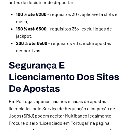
antes de decidir onde depositar.
100 % até €200
– requisitos 30 x, aplicável a slots e
mesa.
150 % até €300
– requisitos 35 x, exclui jogos de
jackpot.
200 % até €500
– requisitos 40 x, inclui apostas
desportivas.
Segurança E
Licenciamento Dos Sites
De Apostas
Em Portugal, apenas casinos e casas de apostas
licenciadas pelo Serviço de Regulação e Inspeção de
Jogos (SRIJ) podem aceitar Multibanco legalmente.
Procure o selo “Licenciado em Portugal” na página