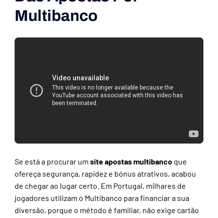
Multibanco
Se está a procurar um
site apostas multibanco
que
ofereça segurança, rapidez e bónus atrativos, acabou
de chegar ao lugar certo. Em Portugal, milhares de
jogadores utilizam o Multibanco para financiar a sua
diversão, porque o método é familiar, não exige cartão