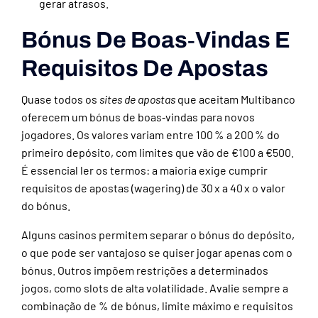
gerar atrasos.
Bónus De Boas‑vindas E
Requisitos De Apostas
Quase todos os
sites de apostas
que aceitam Multibanco
oferecem um bónus de boas‑vindas para novos
jogadores. Os valores variam entre 100 % a 200 % do
primeiro depósito, com limites que vão de €100 a €500.
É essencial ler os termos: a maioria exige cumprir
requisitos de apostas (wagering) de 30 x a 40 x o valor
do bónus.
Alguns casinos permitem separar o bónus do depósito,
o que pode ser vantajoso se quiser jogar apenas com o
bónus. Outros impõem restrições a determinados
jogos, como slots de alta volatilidade. Avalie sempre a
combinação de % de bónus, limite máximo e requisitos