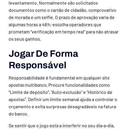
levantamento. Normalmente são solicitados
documentos como o cartão de cidadão, comprovativo
de morada e um selfie. O prazo de aprovação varia de
algumas horas a 48 h; escolha operadores que
prometam “verificação em tempo real” para não atrasar
os seus ganhos.
Jogar De Forma
Responsável
Responsabilidade é fundamental em qualquer
site
apostas multibanco
. Procure funcionalidades como
“Limite de depósito”, “Auto‑exclusão” e “Histórico de
apostas”. Definir um limite semanal ajuda a controlar o
orçamento e evita surpresas desagradáveis na fatura
do banco.
Se sentir que o jogo está a interferir no seu dia‑a‑dia,