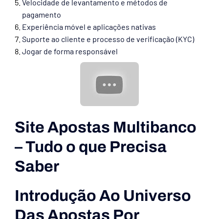
Velocidade de levantamento e métodos de
pagamento
Experiência móvel e aplicações nativas
Suporte ao cliente e processo de verificação (KYC)
Jogar de forma responsável
Site Apostas Multibanco
– Tudo o que Precisa
Saber
Introdução Ao Universo
Das Apostas Por