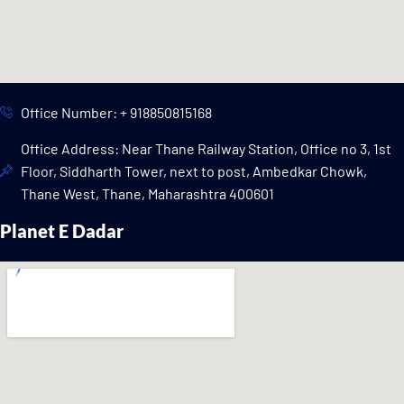
Office Number: + 918850815168
Office Address: Near Thane Railway Station, Office no 3, 1st
Floor, Siddharth Tower, next to post, Ambedkar Chowk,
Thane West, Thane, Maharashtra 400601
Planet E Dadar