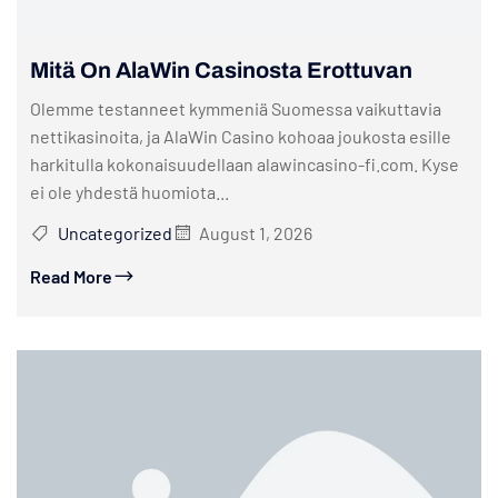
Mitä On AlaWin Casinosta Erottuvan
Olemme testanneet kymmeniä Suomessa vaikuttavia
nettikasinoita, ja AlaWin Casino kohoaa joukosta esille
harkitulla kokonaisuudellaan alawincasino-fi.com. Kyse
ei ole yhdestä huomiota...
Uncategorized
August 1, 2026
Read More